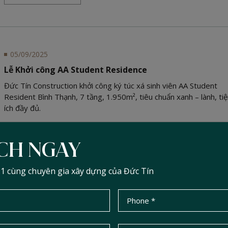
05/09/2025
Lễ Khởi công AA Student Residence
Đức Tín Construction khởi công ký túc xá sinh viên AA Student
Resident Bình Thạnh, 7 tầng, 1.950m², tiêu chuẩn xanh – lành, ti
ích đầy đủ.
SEE DETAIL
ỊCH NGAY
:1 cùng chuyên gia xây dựng của Đức Tín
05/09/2025
Lễ Khởi công Nhà phố quận 8
Đức Tín Construction khởi công dự án nhà phố Quận 8, 1 trệt 2