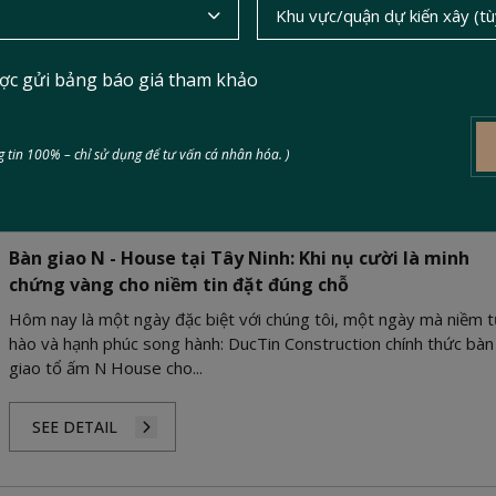
tầng, phong cách hiện đại Indochine, cam kết chất lượng – tiến độ
tiện nghi.
ợc gửi bảng báo giá tham khảo
SEE DETAIL
 tin 100% – chỉ sử dụng để tư vấn cá nhân hóa. )
25/03/2026
Bàn giao N - House tại Tây Ninh: Khi nụ cười là minh
chứng vàng cho niềm tin đặt đúng chỗ
Hôm nay là một ngày đặc biệt với chúng tôi, một ngày mà niềm 
hào và hạnh phúc song hành: DucTin Construction chính thức bàn
giao tổ ấm N House cho...
SEE DETAIL