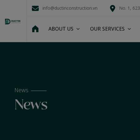
info@ductinconstruction.vn
No. 1, 62
ABOUT US
OUR SERVICES
News
News