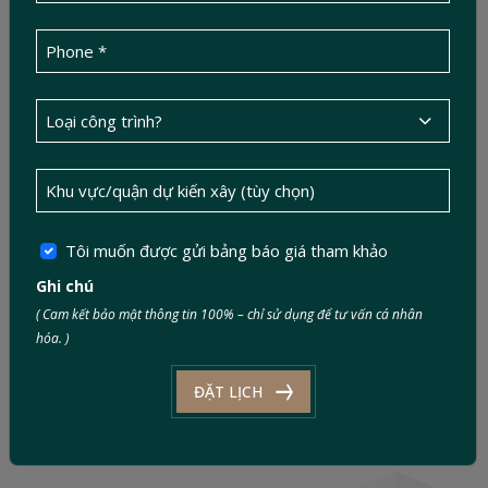
Tôi muốn được gửi bảng báo giá tham khảo
Ghi chú
No. 1, 623D Street, Phuoc Long Ward, Ho Chi
( Cam kết bảo mật thông tin 100% – chỉ sử dụng để tư vấn cá nhân
Minh City, Vietnam
hóa. )
info@ductinconstruction.vn
ĐẶT LỊCH
0886 343 343