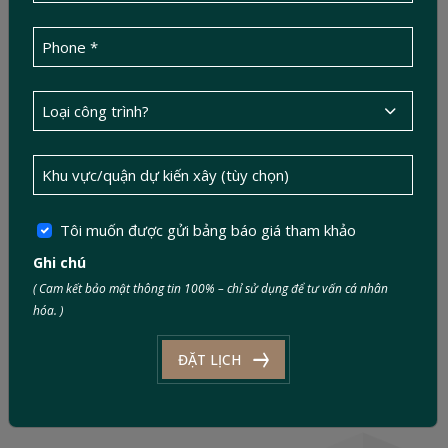
Tôi muốn được gửi bảng báo giá tham khảo
Ghi chú
No. 1, 623D Street, Phuoc Long Ward, Ho Chi
( Cam kết bảo mật thông tin 100% – chỉ sử dụng để tư vấn cá nhân
Minh City, Vietnam
hóa. )
info@ductinconstruction.vn
ĐẶT LỊCH
0886 343 343