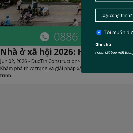
Tôi muốn đư
Ghi chú
Nhà ở xã hội 2026: Hướng tới gi
( Cam kết bảo mật thông
Jun 02, 2026 -
DucTin Construction
>
Kinh nghiệm xây nhà
Khám phá thực trạng và giải pháp xây dựng bền vững cho dự 
trình.