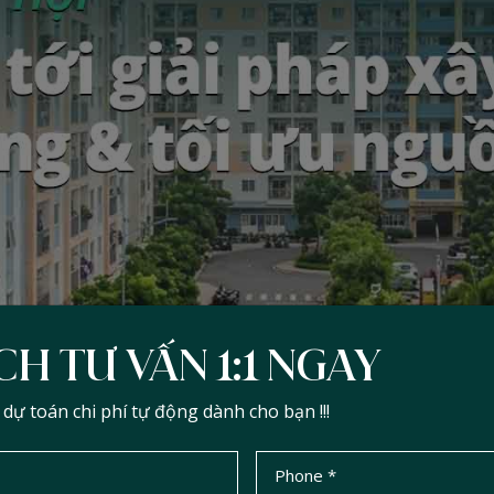
CH TƯ VẤN 1:1 NGAY
ự toán chi phí tự động dành cho bạn !!!