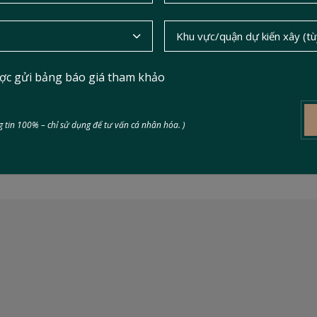
ợc gửi bảng báo giá tham khảo
ải pháp xây dựng bền vững & tối
 tin 100% – chỉ sử dụng để tư vấn cá nhân hóa. )
án nhà ở xã hội 2026. Đánh giá từ chuyên gia kỹ thuật kết 