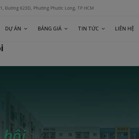
 1, Đường 623D, Phường Phước Long, TP.HCM
DỰ ÁN
BẢNG GIÁ
TIN TỨC
LIÊN HỆ
i