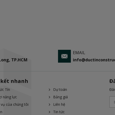
EMAIL
 Long, TP.HCM
info@ductinconstruc
 kết nhanh
Đ
ức Tín
Dự toán
Đăn
ơ năng lực
Bảng giá
 vụ của chúng tôi
Liên hệ
án
Tin tức