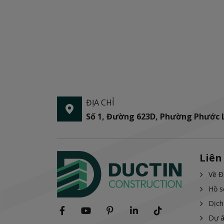
ĐỊA CHỈ
Số 1, Đường 623D, Phường Phước
Liên
Về Đ
Hồ s
Dịch
Dự 