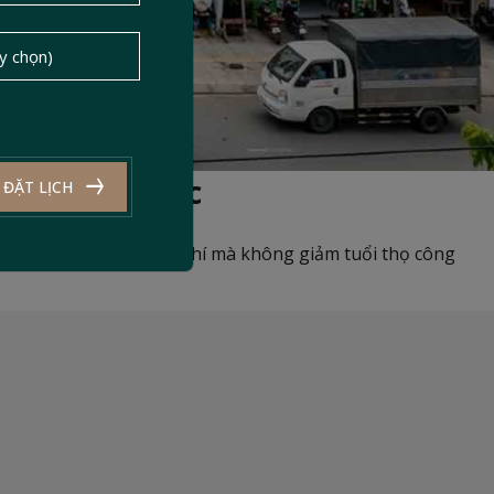
 ưu nguồn lực
ĐẶT LỊCH
cấu về cách tối ưu chi phí mà không giảm tuổi thọ công