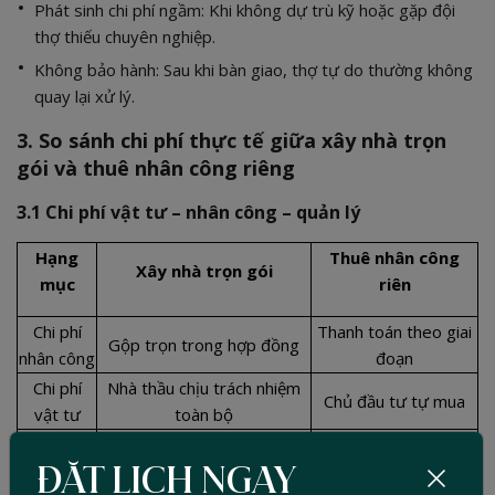
Phát sinh chi phí ngầm: Khi không dự trù kỹ hoặc gặp đội
thợ thiếu chuyên nghiệp.
Không bảo hành: Sau khi bàn giao, thợ tự do thường không
quay lại xử lý.
3. So sánh chi phí thực tế giữa xây nhà trọn
gói và thuê nhân công riêng
3.1 Chi phí vật tư – nhân công – quản lý
Hạng
Thuê nhân công
Xây nhà trọn gói
mục
riên
Chi phí
Thanh toán theo giai
Gộp trọn trong hợp đồng
nhân công
đoạn
Chi phí
Nhà thầu chịu trách nhiệm
Chủ đầu tư tự mua
vật tư
toàn bộ
Quản lí thi
Chủ đầu tự tự giám
Nhà thầu đảm nhiệm
công
sát
ĐẶT LỊCH NGAY