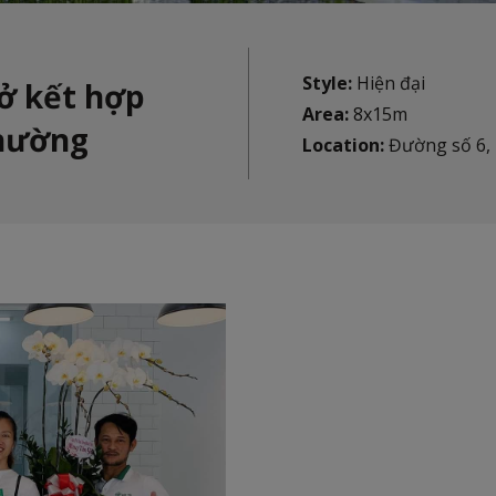
Style:
Hiện đại
ở kết hợp
Area:
8x15m
Phường
Location:
Đường số 6, 