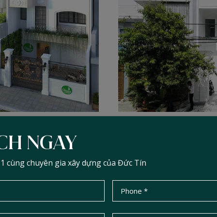
ỊCH NGAY
PHỐI CẢNH 3D
:1 cùng chuyên gia xây dựng của Đức Tín