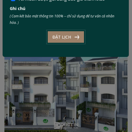
Style:
Hiện đại
Area:
5 x 15m
Ghi chú
( Cam kết bảo mật thông tin 100% – chỉ sử dụng để tư vấn cá nhân
hóa. )
TOWNHOUSE
KEN HOUSE: Từ bỏ chung cư, tìm về chốn bình yên
ĐẶT LỊCH
Style:
Hiện đại
Area:
5 x 15m