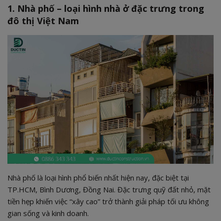
cao tầng
1. Nhà phố – loại hình nhà ở đặc trưng trong
5.2. Quy trình “trọn gói minh bạch”
đô thị Việt Nam
5.3. Khác biệt của Đức Tín
Nhà phố là loại hình phổ biến nhất hiện nay, đặc biệt tại
TP.HCM, Bình Dương, Đồng Nai. Đặc trưng quỹ đất nhỏ, mặt
tiền hẹp khiến việc “xây cao” trở thành giải pháp tối ưu không
gian sống và kinh doanh.