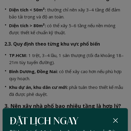
Diện tích < 50m²:
thường chỉ nên xây 3–4 tầng để đảm
bảo tải trọng và độ an toàn.
Diện tích > 80m²:
có thể xây 5–6 tầng nếu nền móng
được thiết kế chuẩn kỹ thuật.
2.3. Quy định theo từng khu vực phổ biến
TP.HCM:
1 trệt, 3–4 lầu, 1 sân thượng (tối đa khoảng 18–
21m tùy tuyến đường).
Bình Dương, Đồng Nai:
có thể xây cao hơn nếu phù hợp
quy hoạch.
Khu dự án, khu dân cư mới:
phải tuân theo thiết kế mẫu
đã được phê duyệt.
3. Nên xây nhà phố bao nhiêu tầng là hợp lý?
3.1. Theo nhu cầu sử dụng thực tế
ĐẶT LỊCH NGAY
Gia đình 3 thế hệ:
4–5 tầng.