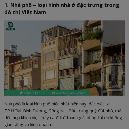
cao tầng
1. Nhà phố – loại hình nhà ở đặc trưng trong
5.2. Quy trình “trọn gói minh bạch”
đô thị Việt Nam
5.3. Khác biệt của Đức Tín
Nhà phố là loại hình phổ biến nhất hiện nay, đặc biệt tại
TP.HCM, Bình Dương, Đồng Nai. Đặc trưng quỹ đất nhỏ, mặt
tiền hẹp khiến việc “xây cao” trở thành giải pháp tối ưu không
gian sống và kinh doanh.