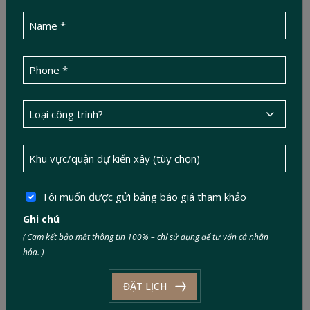
Ứng dụng công nghệ và vật liệu mới:
Vật liệu nhẹ, thép
tiền chế, bê tông khí chưng áp giúp giảm tải trọng và thi
công nhanh hơn.
Mô hình đa công năng: ở – cho thuê – kinh doanh –
homestay:
Phù hợp nhu cầu đô thị mới, tối ưu hiệu quả
đầu tư.
5. Đức Tín Construction – Chuyên gia xây nhà
phố trọn gói, chuẩn pháp lý và thẩm mỹ
Tôi muốn được gửi bảng báo giá tham khảo
Ghi chú
( Cam kết bảo mật thông tin 100% – chỉ sử dụng để tư vấn cá nhân
hóa. )
ĐẶT LỊCH