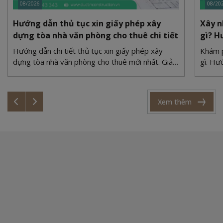
08/2026
08/20
Hướng dẫn thủ tục xin giấy phép xây
Xây n
dựng tòa nhà văn phòng cho thuê chi tiết
gì? H
Hướng dẫn chi tiết thủ tục xin giấy phép xây
Khám p
dựng tòa nhà văn phòng cho thuê mới nhất. Giải
gì. Hư
quyết bài toán quy hoạch, PCCC và bãi đỗ xe
xi măn
cùng Duc Tin Construction.
cùng Đ
Xem thêm