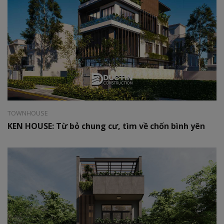
Style:
Modern
Area:
06 x 25m
TOWNHOUSE
KEN HOUSE: Từ bỏ chung cư, tìm về chốn bình yên