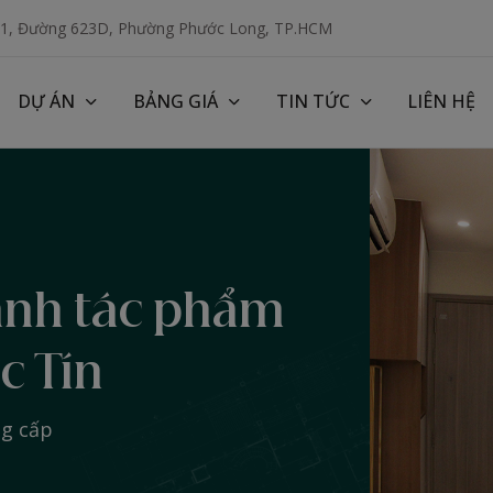
 1, Đường 623D, Phường Phước Long, TP.HCM
DỰ ÁN
BẢNG GIÁ
TIN TỨC
LIÊN HỆ
ành tác phẩm
c Tín
ng cấp