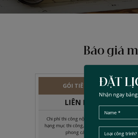
Báo giá m
ĐẶT LỊ
GÓI TIÊU CHUẨN
Nhận ngay bảng d
LIÊN HỆ
2
đ/m
Chi phí thi công nội thất phụ thuộc vào
hạng mục thi công, diện tích, chất liệu và
phong cách thiết kế.