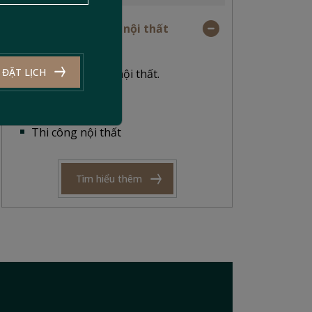
Hạng mục thi công nội thất
Concept nội thất.
ĐẶT LỊCH
Mặt bằng bố trí nội thất.
Bản vẽ 3D
Bản vẽ kỹ thuật
Thi công nội thất
Tìm hiểu thêm