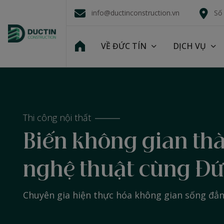
info@ductinconstruction.vn
Số
VỀ ĐỨC TÍN
DỊCH VỤ
Thi công nội thất
Biến không gian th
nghệ thuật cùng Đứ
Chuyên gia hiện thực hóa không gian sống đẳ