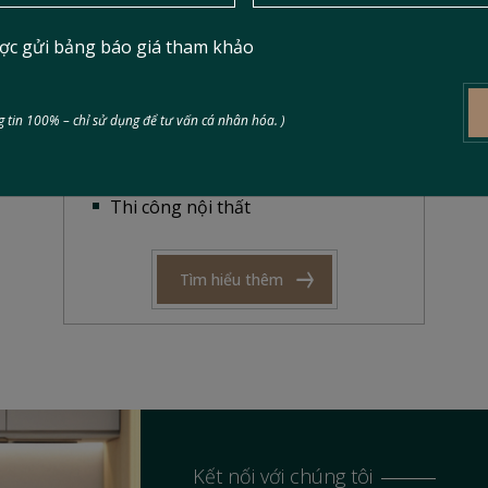
Hạng mục thi công nội thất
ợc gửi bảng báo giá tham khảo
Concept nội thất.
Mặt bằng bố trí nội thất.
 tin 100% – chỉ sử dụng để tư vấn cá nhân hóa. )
Bản vẽ 3D
Bản vẽ kỹ thuật
Thi công nội thất
Tìm hiểu thêm
Kết nối với chúng tôi