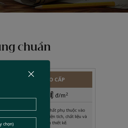
đúng chuẩn
GÓI CAO CẤP
LIÊN HỆ
2
đ/m
Chi phí thi công nội thất phụ thuộc vào
hạng mục thi công, diện tích, chất liệu và
phong cách thiết kế.