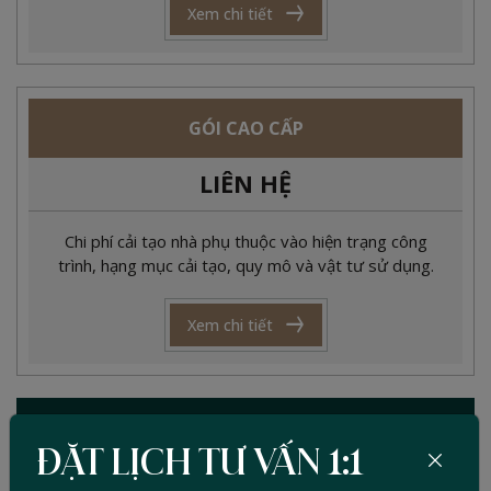
Xem chi tiết
GÓI CAO CẤP
LIÊN HỆ
Chi phí cải tạo nhà phụ thuộc vào hiện trạng công
trình, hạng mục cải tạo, quy mô và vật tư sử dụng.
Xem chi tiết
Dự toán
ĐẶT LỊCH TƯ VẤN 1:1
Khái toán ngân sách