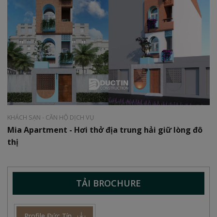
Phong cách:
Địa trung hải
Diện tích:
8x20m
KHÁCH SẠN - CĂN HỘ DỊCH VỤ
Mia Apartment - Hơi thở địa trung hải giữ lòng đô
thị
TẢI BROCHURE
Profile Đức Tín