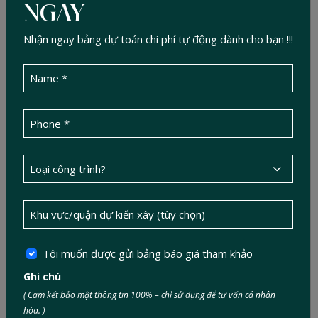
NGAY
thiết kế & xây dựng Trong 30
Giây
Nhận ngay bảng dự toán chi phí tự động dành cho bạn !!!
Nhận Concept theo phong cách mong muốn
trong 48h
DỰ TOÁN
Biến không gian cũ thành tuyệt tác
Những công trình tiêu biểu được Đức
Tín Construction
Tôi muốn được gửi bảng báo giá tham khảo
Ghi chú
( Cam kết bảo mật thông tin 100% – chỉ sử dụng để tư vấn cá nhân
hóa. )