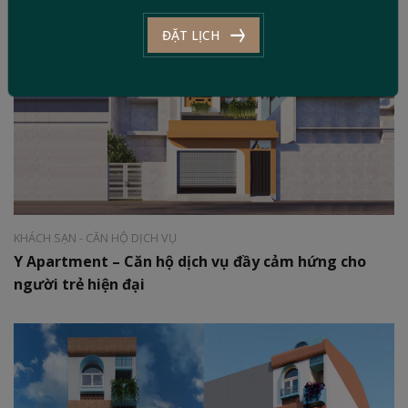
ĐẶT LỊCH
Phong cách:
Hiện đại
Diện tích:
400 m2
KHÁCH SẠN - CĂN HỘ DỊCH VỤ
Y Apartment – Căn hộ dịch vụ đầy cảm hứng cho
người trẻ hiện đại