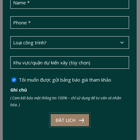
Building
05/09/2025
Lễ khởi công Nhà phố YT
HOUSE
Tôi muốn được gửi bảng báo giá tham khảo
19/06/2025
Ghi chú
Lễ Khởi Công CAN DUOC
( Cam kết bảo mật thông tin 100% – chỉ sử dụng để tư vấn cá nhân
SHOPHOUSE
hóa. )
ĐẶT LỊCH
BÀI VIẾT NỔI BẬT