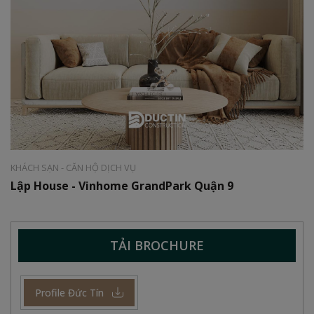
Phong cách:
Hiện đại
Diện tích:
72 m2
KHÁCH SẠN - CĂN HỘ DỊCH VỤ
Lập House - Vinhome GrandPark Quận 9
TẢI BROCHURE
Profile Đức Tín