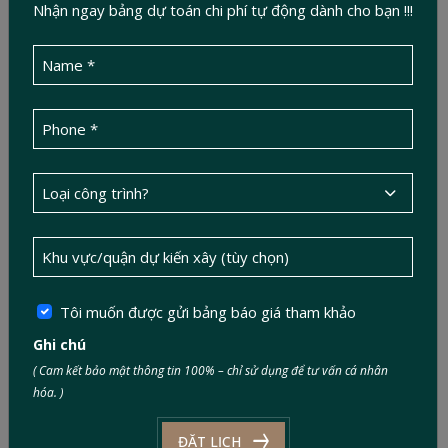
Nhận ngay bảng dự toán chi phí tự động dành cho bạn !!!
Khái toán ngân sách
thiết kế & xây dựng Trong 30
Giây
Nhận Concept theo phong cách mong muốn
trong 48h
DỰ TOÁN
Dự án nổi bật
Tôi muốn được gửi bảng báo giá tham khảo
Tuyển tập phong cách - Nguồn cảm
Ghi chú
hứng bất tận
( Cam kết bảo mật thông tin 100% – chỉ sử dụng để tư vấn cá nhân
hóa. )
ĐẶT LỊCH