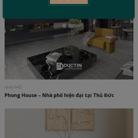
Phong cách:
Hiện đại
Diện tích:
180m2
NHÀ PHỐ
Phong House – Nhà phố hiện đại tại Thủ Đức