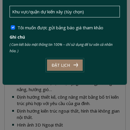
BIỆT THỰ, VILLA
Tôi muốn được gửi bảng báo giá tham khảo
Ghi chú
từ 70,000
2
đ/m
( Cam kết bảo mật thông tin 100% – chỉ sử dụng để tư vấn cá nhân
hóa. )
(Yêu cầu thẩm mỹ và kết cấu phức tạp)
ĐẶT LỊCH
Thiết kế ý tưởng 70,000 VNĐ/m2
Phân tích khu đất, vị trí địa lý, giao thông, hướng
nắng, hướng gió…
Định hướng thiết kế, công năng mặt bằng bố trí kiến
trúc phù hợp với yêu cầu của gia đình.
Định hướng kiến trúc ngoại thất, hình thái không gian
nội thất.
Hình ảnh 3D Ngoại thất