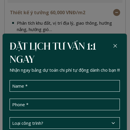
Thiết kế ý tưởng 60,000 VNĐ/m2
Phân tích khu đất, vị trí địa lý, giao thông, hướng
nắng, hướng gió…
Định hướng thiết kế, công năng mặt bằng bố trí kiến
trúc phù hợp với yêu cầu của gia đình.
ĐẶT LỊCH TƯ VẤN 1:1
Định hướng kiến trúc ngoại thất, hình thái không gian
nội thất.
NGAY
Hình ảnh 3D Ngoại thất
Nhận ngay bảng dự toán chi phí tự động dành cho bạn !!!
Thiết kế kiến trúc 250,000 VNĐ/m2
Thiết kế nội thất 250,000 VNĐ/m2
Thiết kế trọn gói 400,000 VNĐ/m2
Tìm hiểu thêm