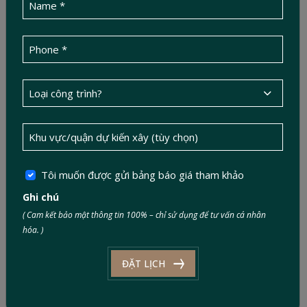
Quy định chiều cao xây
dựng tòa nhà văn phòng
tại Tp. Hồ Chí Minh mới
nhất
Quy trình ép cọc bê tông
móng nhà trên nền đất yếu
Tôi muốn được gửi bảng báo giá tham khảo
an toàn tuyệt đối
Ghi chú
( Cam kết bảo mật thông tin 100% – chỉ sử dụng để tư vấn cá nhân
hóa. )
Kinh nghiệm giám sát nhà
thầu thi công móng nhà từ
ĐẶT LỊCH
kỹ sư Duc Tin Construction