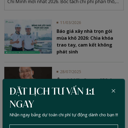
Chí Minh mới nhất 2026. Bóc tách chi phí phần thô,
hoàn thiện và những lưu ý "sống còn" khi chọn thầu.
Xem ngay!
11/03/2026
Báo giá xây nhà trọn gói
mùa khô 2026: Chìa khóa
trao tay, cam kết không
phát sinh
28/07/2025
Ông Lê Văn Sang - CEO &
Founder của Đức Tín
ĐẶT LỊCH TƯ VẤN 1:1
Construction
NGAY
Nhận ngay bảng dự toán chi phí tự động dành cho bạn !!!
BÀI VIẾT NỔI BẬT