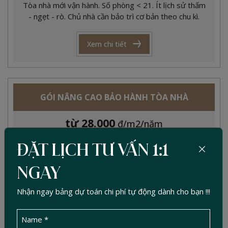
Tòa nhà mới vận hành. Số phòng < 21. Ít lịch sử thấm
- ngẹt - rò. Chủ nhà cần bảo trì cơ bản theo chu kì.
Xem chi tiết
GÓI NÂNG CAO BẢO HÀNH TÒA NHÀ
từ 28.000
đ/m2/năm
ĐẶT LỊCH TƯ VẤN 1:1
Quy mô : Tòa nhà từ 20 - 35 phòng. Mức sử dụng:
Mức sử dụng cao, WC hoạt động liên tục. Lịch sử: Đã
NGAY
từng xảy ra các sự cố nhỏ.
Nhận ngay bảng dự toán chi phí tự động dành cho bạn !!!
Xem chi tiết