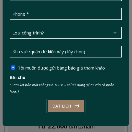
GÓI PREMIUM BẢO HÀNH TÒA NHÀ
Từ 45.000
đ/m2/năm
Tòa nhà cũ > 4 năm. Lịch sử thấm, rò và ngẹt lặp lại.
Lượng khách cao (OCCUPANCY 85 - 95%). Hệ thống
phức tạp: Máy bơm đôi - bồn đôi - từ 5 đến 7
WC/tầng. Chủ nhà yêu cầu ưu tiên kỹ thuật.
Tôi muốn được gửi bảng báo giá tham khảo
Ghi chú
Xem chi tiết
( Cam kết bảo mật thông tin 100% – chỉ sử dụng để tư vấn cá nhân
hóa. )
ĐẶT LỊCH
GÓI BẢO HÀNH NHÀ PHỐ BIỆT THỰ CƠ BẢN
Từ 22.000
đ/m2/năm