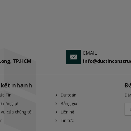
EMAIL
 Long, TP.HCM
info@ductinconstruc
 kết nhanh
Đ
ức Tín
Dự toán
Đăn
ơ năng lực
Bảng giá
 vụ của chúng tôi
Liên hệ
án
Tin tức