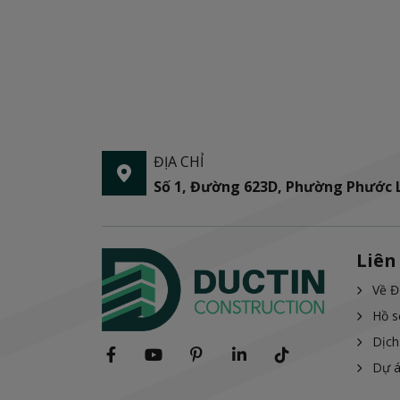
ĐỊA CHỈ
Số 1, Đường 623D, Phường Phước
Liên
Về Đ
Hồ s
Dịch
Dự 