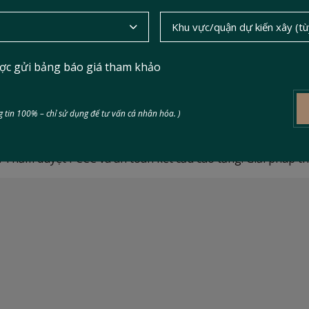
ợc gửi bảng báo giá tham khảo
CC và An toàn lao động là ưu ti
 tin 100% – chỉ sử dụng để tư vấn cá nhân hóa. )
 Thẩm duyệt PCCC và an toàn kết cấu cao tầng. Giải pháp th