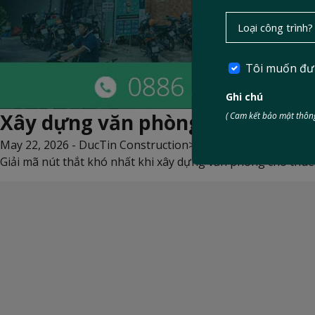
Tôi muốn đư
Ghi chú
Xây dựng văn phòng cho thuê: PC
( Cam kết bảo mật thông
May 22, 2026 -
DucTin Construction
>
Kinh nghiệm xây nhà
Giải mã nút thắt khó nhất khi xây dựng văn phòng cho thuê: