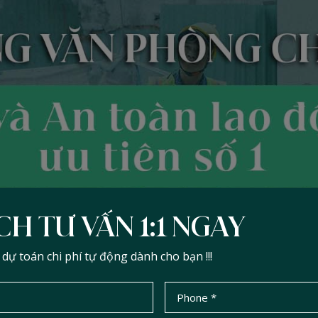
CH TƯ VẤN 1:1 NGAY
ự toán chi phí tự động dành cho bạn !!!