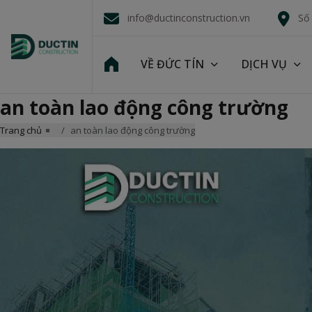
info@ductinconstruction.vn
Số
VỀ ĐỨC TÍN
DỊCH VỤ
an toàn lao động công trường
Trang chủ
an toàn lao động công trường