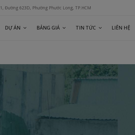
 1, Đường 623D, Phường Phước Long, TP.HCM
DỰ ÁN
BẢNG GIÁ
TIN TỨC
LIÊN HỆ