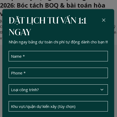
2026: Bóc tách BOQ & bài toán hòa
vốn (ROI)
ĐẶT LỊCH TƯ VẤN 1:1
Jun 03, 2026 -
DucTin Construction
>
Kinh nghiệm xây nhà
Giải mã chi phí xây dựng văn phòng cho thuê 2026. Chuyên gia kỹ
NGAY
thuật Đức Tín hướng dẫn bóc tách BOQ minh bạch, chống đội vốn
và tối ưu bài toán hòa vốn (ROI).
Nhận ngay bảng dự toán chi phí tự động dành cho bạn !!!