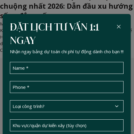
chuộng nhất 2026: Dẫn đầu xu hướng
sống đẳng cấp
Mar 16, 2026 -
DucTin Construction
>
Kinh nghiệm xây nhà
ĐẶT LỊCH TƯ VẤN 1:1
Khám phá 5 mẫu biệt thự được ưa chuộng nhất 2026. Từ thiết kế
Hiện đại, Tân cổ điển tinh giản đến không gian sinh thái nghỉ
NGAY
dưỡng. Cập nhật xu hướng kiến trúc thượng lưu cùng Đức Tín
Construction.
Nhận ngay bảng dự toán chi phí tự động dành cho bạn !!!