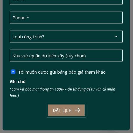
Tôi muốn được gửi bảng báo giá tham khảo
Số 1, Đường 623D, Phường Phước Long,
Ghi chú
TP.HCM
( Cam kết bảo mật thông tin 100% – chỉ sử dụng để tư vấn cá nhân
hóa. )
info@ductinconstruction.vn
ĐẶT LỊCH
0886 343 343