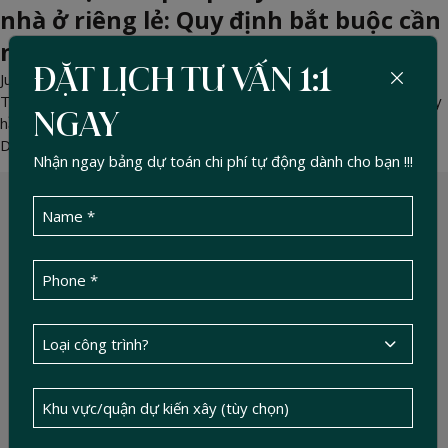
nhà ở riêng lẻ: Quy định bắt buộc cần
nắm rõ
ĐẶT LỊCH TƯ VẤN 1:1
Jul 09, 2026 -
DucTin Construction
>
Kinh nghiệm xây nhà
Tìm hiểu chi tiết quy định xây hầm nhà ở và điều kiện xin phép xây
NGAY
hầm mới nhất. Giải pháp thi công hầm an toàn, chuẩn kỹ thuật từ
Duc Tin Construction.
Nhận ngay bảng dự toán chi phí tự động dành cho bạn !!!