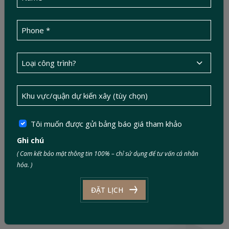
Tôi muốn được gửi bảng báo giá tham khảo
Số 1, Đường 623D, Phường Phước Long,
Ghi chú
TP.HCM
( Cam kết bảo mật thông tin 100% – chỉ sử dụng để tư vấn cá nhân
hóa. )
info@ductinconstruction.vn
ĐẶT LỊCH
0886 343 343