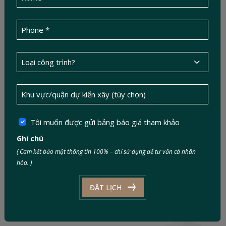
Tôi muốn được gửi bảng báo giá tham khảo
Số 1, Đường 623D, Phường Phước Long,
Ghi chú
TP.HCM
( Cam kết bảo mật thông tin 100% – chỉ sử dụng để tư vấn cá nhân
hóa. )
info@ductinconstruction.vn
ĐẶT LỊCH
0886 343 343