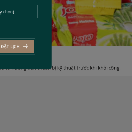
ĐẶT LỊCH
móng vững
a và hướng dẫn chuẩn bị kỹ thuật trước khi khởi công.