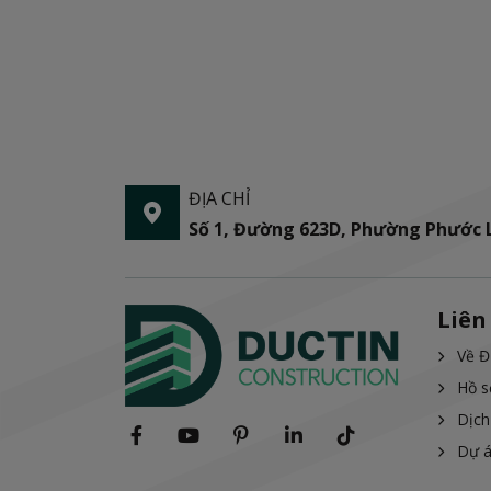
ĐỊA CHỈ
Số 1, Đường 623D, Phường Phước
Liên
Về Đ
Hồ s
Dịch
Dự 