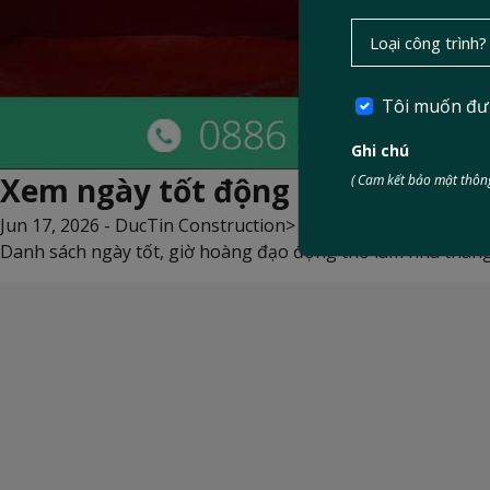
Tôi muốn đư
Ghi chú
Xem ngày tốt động thổ tháng 6
( Cam kết bảo mật thông
Jun 17, 2026 -
DucTin Construction
>
Kinh nghiệm xây nhà
Danh sách ngày tốt, giờ hoàng đạo động thổ làm nhà tháng 