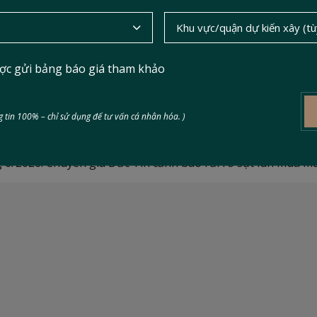
ợc gửi bảng báo giá tham khảo
/2026: Phong thủy chuẩn - Nền 
 tin 100% – chỉ sử dụng để tư vấn cá nhân hóa. )
6/2026. Chuyên gia Đức Tín cảnh báo rủi ro sụt lún mùa mư