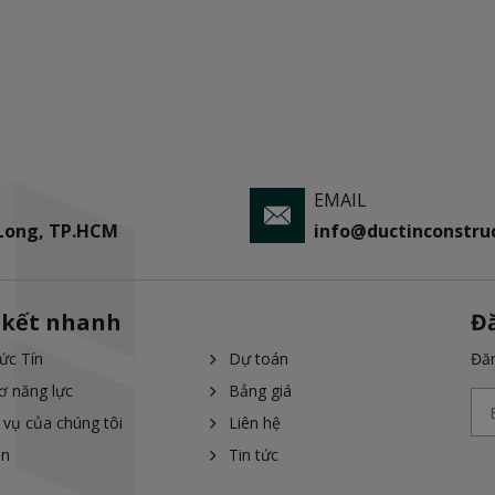
EMAIL
 Long, TP.HCM
info@ductinconstruc
 kết nhanh
Đ
ức Tín
Dự toán
Đăn
ơ năng lực
Bảng giá
 vụ của chúng tôi
Liên hệ
án
Tin tức