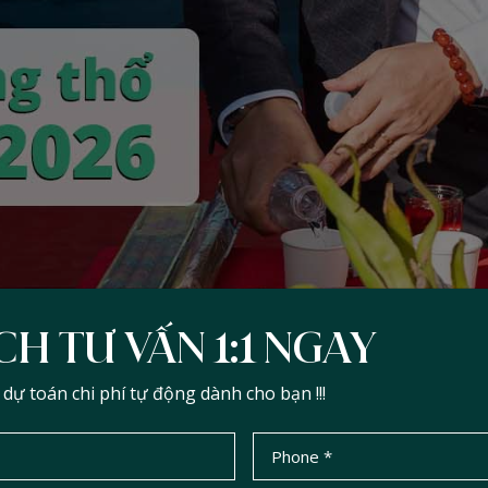
CH TƯ VẤN 1:1 NGAY
ự toán chi phí tự động dành cho bạn !!!