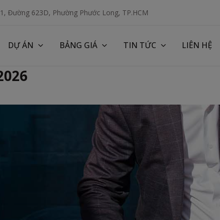
 1, Đường 623D, Phường Phước Long, TP.HCM
DỰ ÁN
BẢNG GIÁ
TIN TỨC
LIÊN HỆ
2026