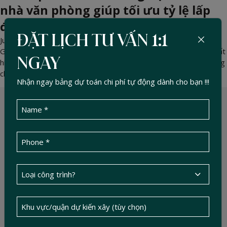
nhà văn phòng giúp tối ưu tỷ lệ lấp
đầy
ĐẶT LỊCH TƯ VẤN 1:1
Jun 16, 2026 -
DucTin Construction
>
Kinh nghiệm xây nhà
Giải đáp 5 tiêu chuẩn nghiệm thu tòa nhà văn phòng khắt khe nhất
NGAY
hiện nay. Tư vấn chọn gói thầu xây dựng giúp Chủ đầu tư dễ dàng
chốt sales khách thuê.
Nhận ngay bảng dự toán chi phí tự động dành cho bạn !!!