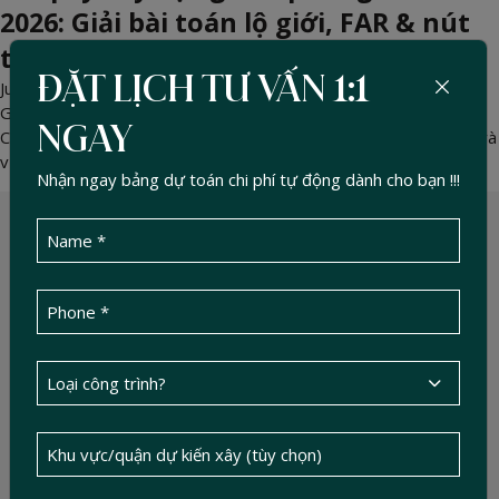
2026: Giải bài toán lộ giới, FAR & nút
thắt PCCC
ĐẶT LỊCH TƯ VẤN 1:1
Jun 02, 2026 -
DucTin Construction
>
Kinh nghiệm xây nhà
Gỡ rối pháp lý xây dựng văn phòng cho thuê 2026 tại TP.HCM.
NGAY
Chuyên gia Đức Tín hướng dẫn tối ưu Hệ số sử dụng đất (FAR) và
vượt qua thẩm duyệt PCCC cao tầng.
Nhận ngay bảng dự toán chi phí tự động dành cho bạn !!!