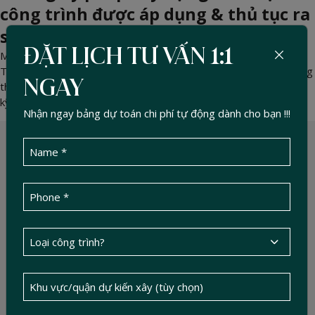
công trình được áp dụng & thủ tục ra
sao? (Cập Nhật 2026)
ĐẶT LỊCH TƯ VẤN 1:1
May 11, 2026 -
DucTin Construction
>
Kinh nghiệm xây nhà
Tìm hiểu chi tiết các loại công trình được miễn giấy phép xây dựng
NGAY
theo luật hiện hành, thủ tục thông báo khởi công và những rủi ro
kỹ thuật cần lưu ý.
Nhận ngay bảng dự toán chi phí tự động dành cho bạn !!!