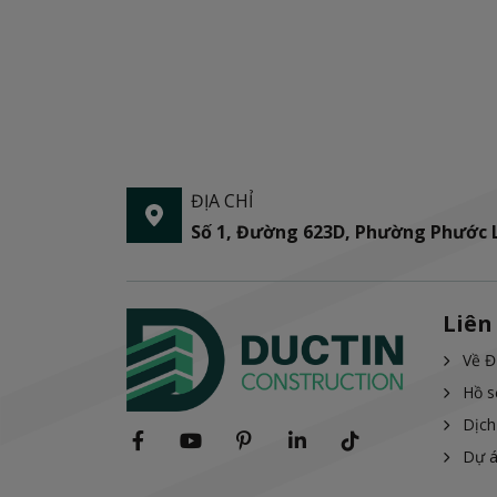
ĐỊA CHỈ
Số 1, Đường 623D, Phường Phước
Liên
Về Đ
Hồ s
Dịch
Dự 