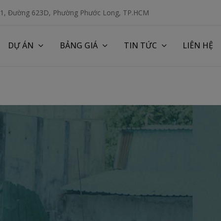
 1, Đường 623D, Phường Phước Long, TP.HCM
DỰ ÁN
BẢNG GIÁ
TIN TỨC
LIÊN HỆ