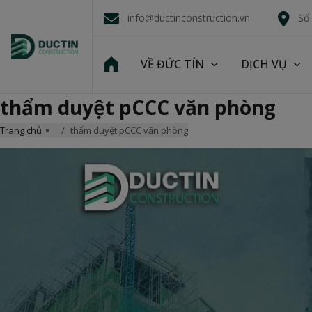
info@ductinconstruction.vn
Số
VỀ ĐỨC TÍN
DỊCH VỤ
thẩm duyệt pCCC văn phòng
Trang chủ
thẩm duyệt pCCC văn phòng