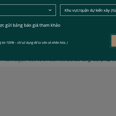
ợc gửi bảng báo giá tham khảo
CC và An toàn lao động là ưu ti
 tin 100% – chỉ sử dụng để tư vấn cá nhân hóa. )
 Thẩm duyệt PCCC và an toàn kết cấu cao tầng. Giải pháp th