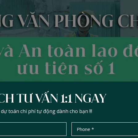
CH TƯ VẤN 1:1 NGAY
ự toán chi phí tự động dành cho bạn !!!