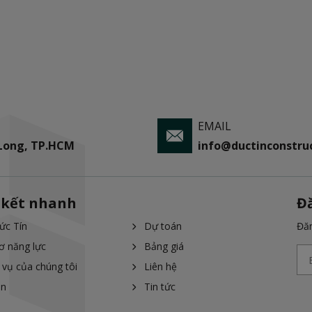
EMAIL
 Long, TP.HCM
info@ductinconstruc
 kết nhanh
Đ
ức Tín
Dự toán
Đăn
ơ năng lực
Bảng giá
 vụ của chúng tôi
Liên hệ
án
Tin tức