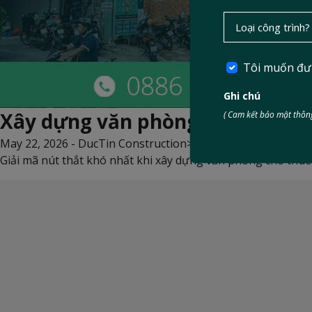
Tôi muốn đư
Ghi chú
Xây dựng văn phòng cho thuê: PC
( Cam kết bảo mật thông
May 22, 2026 -
DucTin Construction
>
Kinh nghiệm xây nhà
Giải mã nút thắt khó nhất khi xây dựng văn phòng cho thuê: