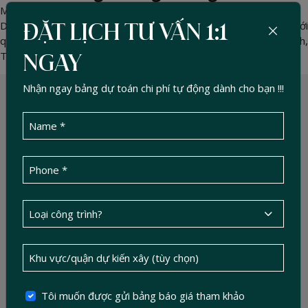
May 27, 2026 -
DucTin Construction
>
Tin dự án
Duc Tin Construction khởi công dự án nhà ở kết hợp văn phòng với
ĐẶT LỊCH TƯ VẤN 1:1
quy mô 1 trệt, 1 lửng và 2 lầu tại Khu dân cư Thành Ủy, Hiệp Bình,
Tp. Hồ Chí Minh
NGAY
Nhận ngay bảng dự toán chi phí tự động dành cho bạn !!!
Tôi muốn được gửi bảng báo giá tham khảo