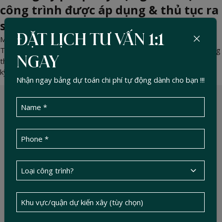
công trình được áp dụng & thủ tục ra
sao? (Cập Nhật 2026)
ĐẶT LỊCH TƯ VẤN 1:1
May 11, 2026 -
DucTin Construction
>
Kinh nghiệm xây nhà
Tìm hiểu chi tiết các loại công trình được miễn giấy phép xây dựng
NGAY
theo luật hiện hành, thủ tục thông báo khởi công và những rủi ro
kỹ thuật cần lưu ý.
Nhận ngay bảng dự toán chi phí tự động dành cho bạn !!!