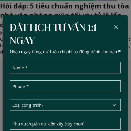
Hỏi đáp: 5 tiêu chuẩn nghiệm thu tòa
nhà văn phòng giúp tối ưu tỷ lệ lấp
đầy
ĐẶT LỊCH TƯ VẤN 1:1
Jun 16, 2026 -
DucTin Construction
>
Kinh nghiệm xây nhà
Giải đáp 5 tiêu chuẩn nghiệm thu tòa nhà văn phòng khắt khe nhất
NGAY
hiện nay. Tư vấn chọn gói thầu xây dựng giúp Chủ đầu tư dễ dàng
Nhận ngay bảng dự toán chi phí tự động dành cho bạn !!!
chốt sales khách thuê.