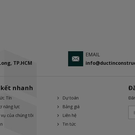
EMAIL
 Long, TP.HCM
info@ductinconstruc
 kết nhanh
Đ
ức Tín
Dự toán
Đăn
ơ năng lực
Bảng giá
 vụ của chúng tôi
Liên hệ
án
Tin tức