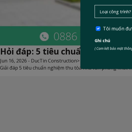
Tôi muốn đư
Ghi chú
Hỏi đáp: 5 tiêu chuẩn nghiệm thu
( Cam kết bảo mật thông
Jun 16, 2026 -
DucTin Construction
>
Kinh nghiệm xây nhà
Giải đáp 5 tiêu chuẩn nghiệm thu tòa nhà văn phòng khắt k