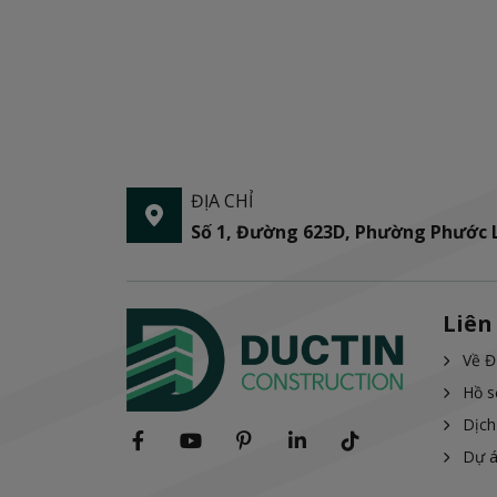
ĐỊA CHỈ
Số 1, Đường 623D, Phường Phước
Liên
Về Đ
Hồ s
Dịch
Dự 