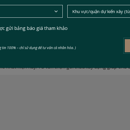
ợc gửi bảng báo giá tham khảo
 tòa nhà văn phòng giúp tối ưu t
 tin 100% – chỉ sử dụng để tư vấn cá nhân hóa. )
he nhất hiện nay. Tư vấn chọn gói thầu xây dựng giúp Chủ đ