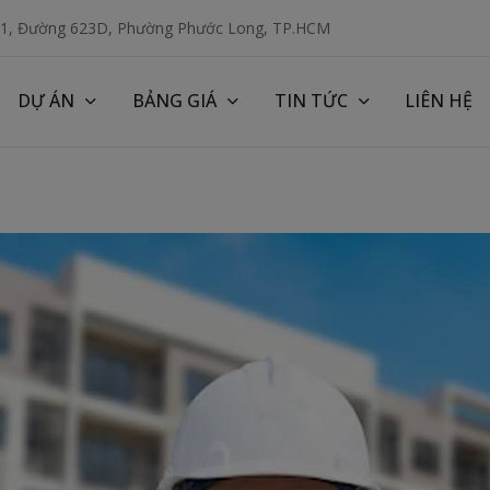
 1, Đường 623D, Phường Phước Long, TP.HCM
DỰ ÁN
BẢNG GIÁ
TIN TỨC
LIÊN HỆ