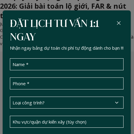
2026: Giải bài toán lộ giới, FAR & nút
thắt PCCC
ĐẶT LỊCH TƯ VẤN 1:1
Jun 02, 2026 -
DucTin Construction
>
Kinh nghiệm xây nhà
Gỡ rối pháp lý xây dựng văn phòng cho thuê 2026 tại TP.HCM.
NGAY
Chuyên gia Đức Tín hướng dẫn tối ưu Hệ số sử dụng đất (FAR) và
vượt qua thẩm duyệt PCCC cao tầng.
Nhận ngay bảng dự toán chi phí tự động dành cho bạn !!!