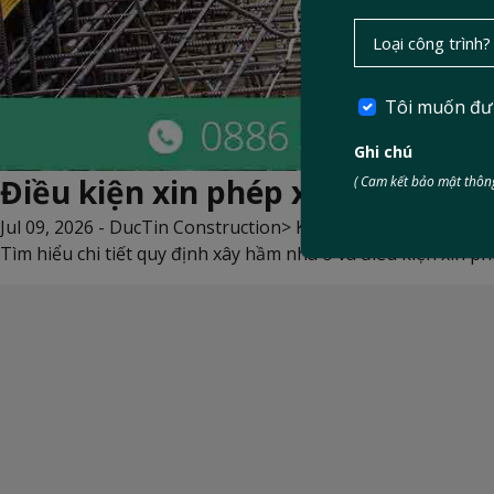
Tôi muốn đư
Ghi chú
Điều kiện xin phép xây hầm dành
( Cam kết bảo mật thông
Jul 09, 2026 -
DucTin Construction
>
Kinh nghiệm xây nhà
Tìm hiểu chi tiết quy định xây hầm nhà ở và điều kiện xin p