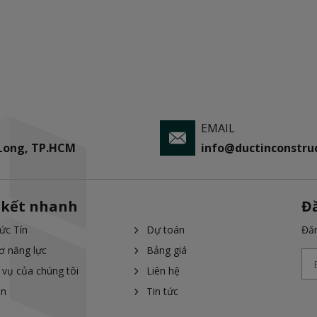
EMAIL
 Long, TP.HCM
info@ductinconstruc
 kết nhanh
Đ
ức Tín
Dự toán
Đăn
ơ năng lực
Bảng giá
 vụ của chúng tôi
Liên hệ
án
Tin tức