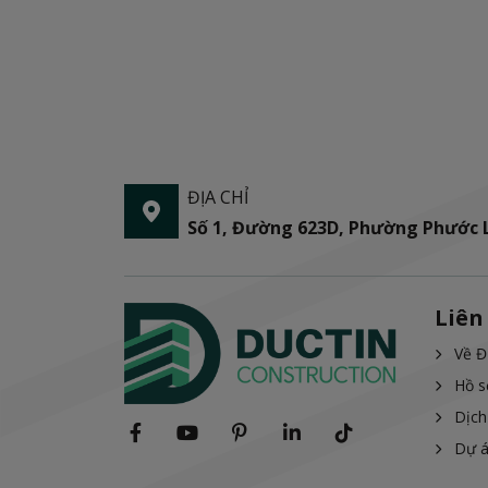
ĐỊA CHỈ
Số 1, Đường 623D, Phường Phước
Liên
Về Đ
Hồ s
Dịch
Dự 