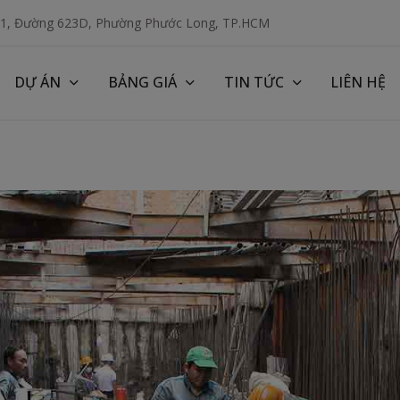
 1, Đường 623D, Phường Phước Long, TP.HCM
DỰ ÁN
BẢNG GIÁ
TIN TỨC
LIÊN HỆ