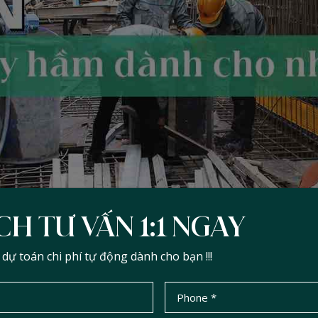
CH TƯ VẤN 1:1 NGAY
ự toán chi phí tự động dành cho bạn !!!