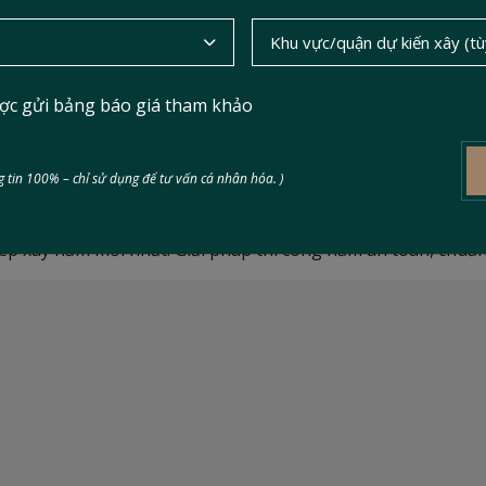
ợc gửi bảng báo giá tham khảo
 cho nhà ở riêng lẻ: Quy định b
 tin 100% – chỉ sử dụng để tư vấn cá nhân hóa. )
hép xây hầm mới nhất. Giải pháp thi công hầm an toàn, chuẩn