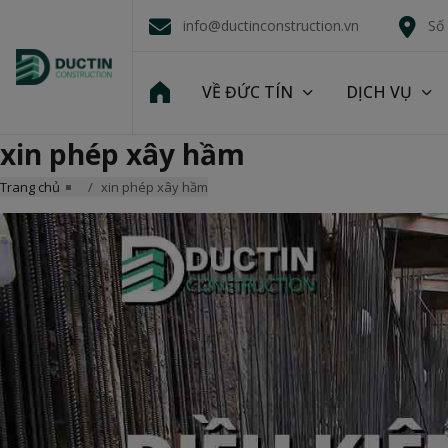
info@ductinconstruction.vn
Số
VỀ ĐỨC TÍN
DỊCH VỤ
xin phép xây hầm
Trang chủ
xin phép xây hầm