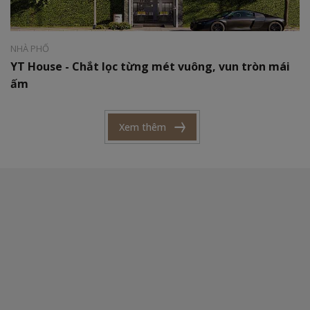
Diện tích:
180m2
NHÀ PHỐ
YT House - Chắt lọc từng mét vuông, vun tròn mái
ấm
Xem thêm