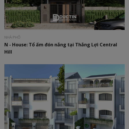
Phong cách:
Hiện đại
Diện tích:
180m2
NHÀ PHỐ
N - House: Tổ ấm đón nắng tại Thắng Lợi Central
Hill