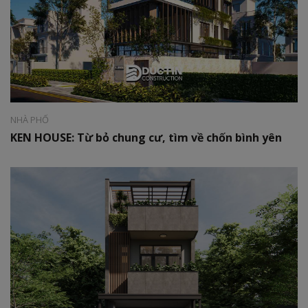
Phong cách:
Hiện đại
Diện tích:
180m2
NHÀ PHỐ
KEN HOUSE: Từ bỏ chung cư, tìm về chốn bình yên