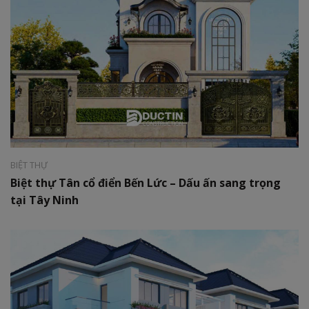
Phong cách:
Tân cổ điển
Diện tích:
120 m2
BIỆT THỰ
Biệt thự Tân cổ điển Bến Lức – Dấu ấn sang trọng
tại Tây Ninh