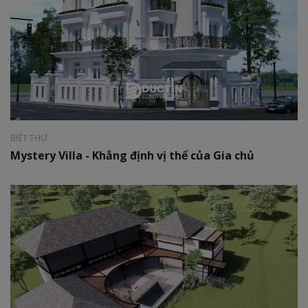
Phong cách:
Tân cổ điển
Diện tích:
120 m2
BIỆT THỰ
Mystery Villa - Khẳng định vị thể của Gia chủ