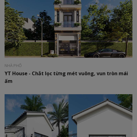
Phong cách:
Hiện đại
Diện tích:
825 m2
NHÀ PHỐ
YT House - Chắt lọc từng mét vuông, vun tròn mái
ấm