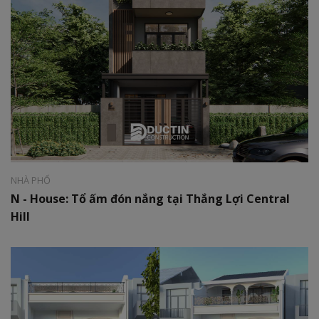
Phong cách:
Hiện đại
Diện tích:
825 m2
NHÀ PHỐ
N - House: Tổ ấm đón nắng tại Thắng Lợi Central
Hill