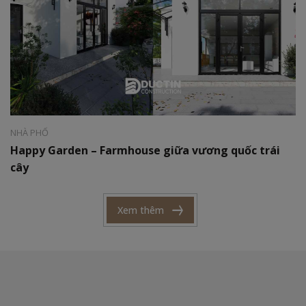
Phong cách:
Hiện đại
Diện tích:
825 m2
NHÀ PHỐ
Happy Garden – Farmhouse giữa vương quốc trái
cây
Xem thêm