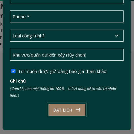
Nhìn lại giá vật liệu xây dựng nửa
năm 2026: Đánh giá & dự đoán
Jun 02, 2026 -
DucTin Construction
>
Kinh nghiệm xây nhà
Toàn cảnh biến động giá vật liệu xây dựng (thép, bê tông, cát)
nửa đầu năm 2026. Giải pháp kỹ thuật giúp Chủ đầu tư quản trị
ngân sách, chống đội vốn hiệu quả.
Tôi muốn được gửi bảng báo giá tham khảo
Ghi chú
( Cam kết bảo mật thông tin 100% – chỉ sử dụng để tư vấn cá nhân
hóa. )
ĐẶT LỊCH