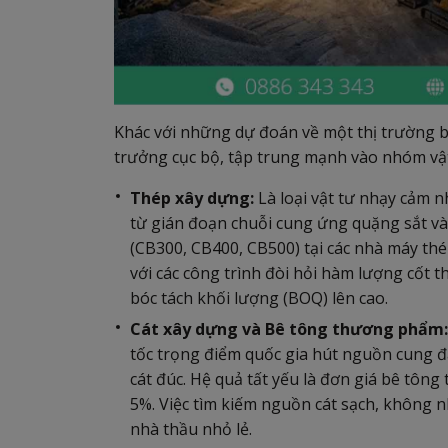
Khác với những dự đoán về một thị trường 
trưởng cục bộ, tập trung mạnh vào nhóm vật 
Thép xây dựng:
Là loại vật tư nhạy cảm n
từ gián đoạn chuỗi cung ứng quặng sắt và s
(CB300, CB400, CB500) tại các nhà máy thép
với các công trình đòi hỏi hàm lượng cốt t
bóc tách khối lượng (BOQ) lên cao.
Cát xây dựng và Bê tông thương phẩm:
tốc trọng điểm quốc gia hút nguồn cung đã
cát đúc. Hệ quả tất yếu là đơn giá bê tô
5%. Việc tìm kiếm nguồn cát sạch, không n
nhà thầu nhỏ lẻ.