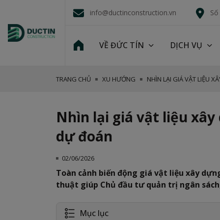
info@ductinconstruction.vn
Số
VỀ ĐỨC TÍN
DỊCH VỤ
TRANG CHỦ
XU HƯỚNG
NHÌN LẠI GIÁ VẬT LIỆU 
Nhìn lại giá vật liệu x
dự đoán
02/06/2026
Toàn cảnh biến động giá vật liệu xây dựng
thuật giúp Chủ đầu tư quản trị ngân sách,
Mục lục