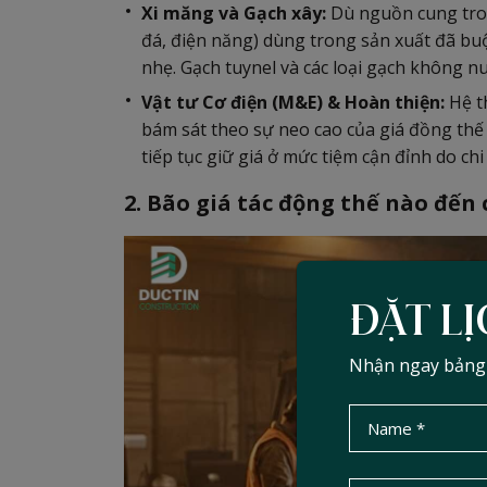
Xi măng và Gạch xây:
Dù nguồn cung tron
đá, điện năng) dùng trong sản xuất đã bu
nhẹ. Gạch tuynel và các loại gạch không n
Vật tư Cơ điện (M&E) & Hoàn thiện:
Hệ t
bám sát theo sự neo cao của giá đồng thế 
tiếp tục giữ giá ở mức tiệm cận đỉnh do chi
2. Bão giá tác động thế nào đến 
ĐẶT LỊ
Nhận ngay bảng d