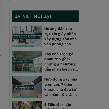
BÀI VIẾT NỔI BẬT
Hướng dẫn thủ
tục xin giấy phép
xây dựng tòa nhà
g
văn phòng cho
thuê chi tiết
g
Xây nhà trọn gói
c
phần thô gồm
những gì? Hướng
dẫn nhận biết vật
tư chuẩn
Hợp đồng xây nhà
trọn gói: 7 điều
khoản chủ đầu tư
cần nắm rõ tránh
rủi ro
ị
5 Tiêu chí nhận