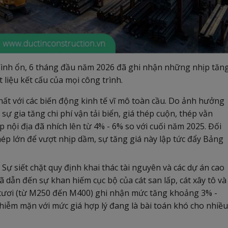
bình ổn, 6 tháng đầu năm 2026 đã ghi nhận những nhịp tăn
liệu kết cấu của mọi công trình.
hất với các biến động kinh tế vĩ mô toàn cầu. Do ảnh hưởng
ự gia tăng chi phí vận tải biển, giá thép cuộn, thép vằn
 nội địa đã nhích lên từ 4% - 6% so với cuối năm 2025. Đối
hép lớn để vượt nhịp dầm, sự tăng giá này lập tức đẩy Bảng
Sự siết chặt quy định khai thác tài nguyên và các dự án cao
 dẫn đến sự khan hiếm cục bộ của cát san lấp, cát xây tô và
ng tươi (từ M250 đến M400) ghi nhận mức tăng khoảng 3% -
hiễm mặn với mức giá hợp lý đang là bài toán khó cho nhiều