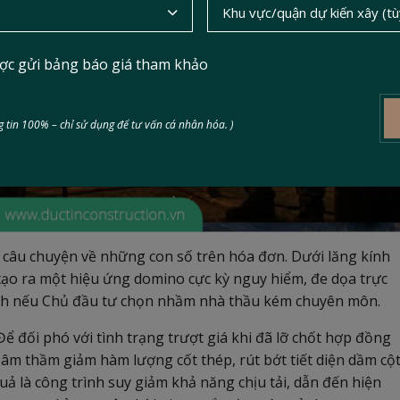
ợc gửi bảng báo giá tham khảo
 tin 100% – chỉ sử dụng để tư vấn cá nhân hóa. )
à câu chuyện về những con số trên hóa đơn. Dưới lăng kính
 tạo ra một hiệu ứng domino cực kỳ nguy hiểm, đe dọa trực
rình nếu Chủ đầu tư chọn nhầm nhà thầu kém chuyên môn.
ể đối phó với tình trạng trượt giá khi đã lỡ chốt hợp đồng
 âm thầm giảm hàm lượng cốt thép, rút bớt tiết diện dầm cột
uả là công trình suy giảm khả năng chịu tải, dẫn đến hiện