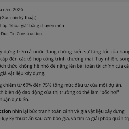
đầu năm 2026
(Góc nhìn kỹ thuật)
pháp "khóa giá" bằng chuyên môn
từ Duc Tin Construction
y dựng trên cả nước đang chứng kiến sự tăng tốc của hàn
o cấp đến các tổ hợp công trình thương mại. Tuy nhiên, son
ách thức không hề nhỏ đè nặng lên bài toán tài chính của cá
iá vật liệu xây dựng.
ng chiếm từ 60% đến 75% tổng mức đầu tư của một dự án.
ệch biên độ dao động của thị trường có thể làm "bốc hơi"
nhuận dự kiến.
ction
nhìn lại bức tranh toàn cảnh về giá vật liệu xây dựng
ụy kỹ thuật ẩn sau cơn bão giá, và tìm ra giải pháp quản tr