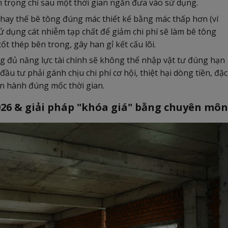
trọng chỉ sau một thời gian ngắn đưa vào sử dụng.
 thay thế bê tông đúng mác thiết kế bằng mác thấp hơn (ví
 dụng cát nhiễm tạp chất để giảm chi phí sẽ làm bê tông
t thép bên trong, gây han gỉ kết cấu lõi.
 đủ năng lực tài chính sẽ không thể nhập vật tư đúng hạn
đầu tư phải gánh chịu chi phí cơ hội, thiệt hại dòng tiền, đặc
vận hành đúng mốc thời gian.
026 & giải pháp "khóa giá" bằng chuyên môn