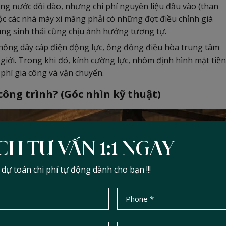
g nước dồi dào, nhưng chi phí nguyên liệu đầu vào (than
ộc các nhà máy xi măng phải có những đợt điều chỉnh giá
ung sinh thái cũng chịu ảnh hưởng tương tự.
hống dây cáp điện động lực, ống đồng điều hòa trung tâm
giới. Trong khi đó, kính cường lực, nhôm định hình mặt tiền
 phí gia công và vận chuyển.
công trình? (Góc nhìn kỹ thuật)
CH TƯ VẤN 1:1 NGAY
ự toán chi phí tự động dành cho bạn !!!