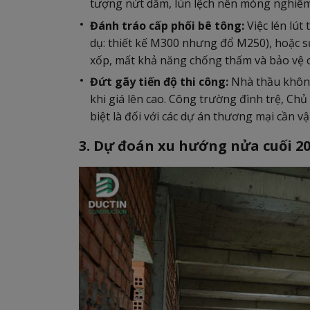
tượng nứt dầm, lún lệch nền móng nghiêm 
Đánh tráo cấp phối bê tông:
Việc lén lút
dụ: thiết kế M300 nhưng đổ M250), hoặc sử
xốp, mất khả năng chống thấm và bảo vệ cố
Đứt gãy tiến độ thi công:
Nhà thầu không
khi giá lên cao. Công trường đình trệ, Chủ 
biệt là đối với các dự án thương mại cần 
3. Dự đoán xu hướng nửa cuối 2