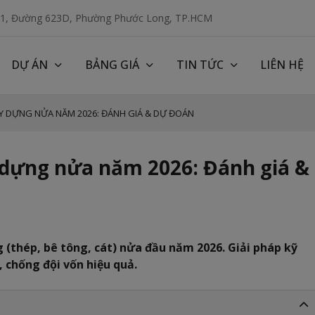
 1, Đường 623D, Phường Phước Long, TP.HCM
DỰ ÁN
BẢNG GIÁ
TIN TỨC
LIÊN HỆ
XÂY DỰNG NỬA NĂM 2026: ĐÁNH GIÁ & DỰ ĐOÁN
ây dựng nửa năm 2026: Đánh giá &
 (thép, bê tông, cát) nửa đầu năm 2026. Giải pháp kỹ
 chống đội vốn hiệu quả.