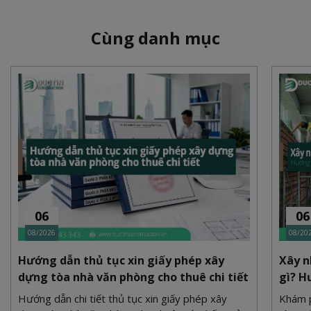
Cùng danh mục
06
06
08/2026
08/20
Hướng dẫn thủ tục xin giấy phép xây
Xây n
dựng tòa nhà văn phòng cho thuê chi tiết
gì? H
Hướng dẫn chi tiết thủ tục xin giấy phép xây
Khám p