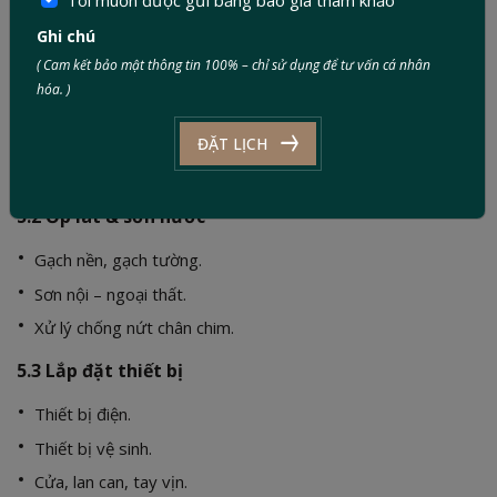
rất nhiều vào chất lượng phần thô.
Ghi chú
5.1 Hoàn thiện bề mặt
( Cam kết bảo mật thông tin 100% – chỉ sử dụng để tư vấn cá nhân
hóa. )
Trát tường.
Cán nền.
ĐẶT LỊCH
Chống thấm.
5.2 Ốp lát & sơn nước
Gạch nền, gạch tường.
Sơn nội – ngoại thất.
Xử lý chống nứt chân chim.
5.3 Lắp đặt thiết bị
Thiết bị điện.
Thiết bị vệ sinh.
Cửa, lan can, tay vịn.