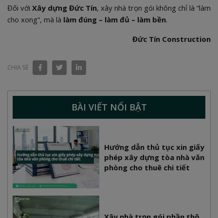
Đối với
Xây dựng Đức Tín
, xây nhà trọn gói không chỉ là “làm
cho xong”, mà là
làm đúng – làm đủ – làm bền
.
Đức Tín Construction
CHIA SẺ
BÀI VIẾT NỔI BẬT
Hướng dẫn thủ tục xin giấy
phép xây dựng tòa nhà văn
phòng cho thuê chi tiết
Xây nhà trọn gói phần thô