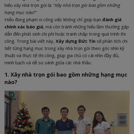
hiểu xây nhà trọn gói là:
6. Nghiệm thu – bàn giao – bảo hành
“Xây nhà trọn gói bao gồm những
hạng mục nào?”
6.1 Nghiệm thu từng hạng mục
Hiểu đúng phạm vi công việc không chỉ giúp bạn
đánh giá
6.2 Bàn giao công trình
chính xác báo giá
, mà còn tránh những hiểu lầm thường gặp
6.3 Bảo hành & bảo trì
dẫn đến phát sinh chi phí hoặc tranh chấp trong quá trình thi
7. Xây nhà trọn gói tại Đức Tín Construction có gì khác?
công. Trong bài viết này,
Xây dựng Đức Tín
sẽ phân tích chi
tiết từng hạng mục trong xây nhà trọn gói theo góc nhìn kỹ
thuật và thực tế thi công, giúp gia chủ có cái nhìn đầy đủ,
minh bạch và dễ so sánh giữa các nhà thầu.
1. Xây nhà trọn gói bao gồm những hạng mục
nào?