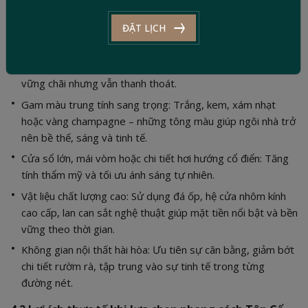
4.1 Đặc trưng nổi bật của nhà phố Tân Cổ Điển
ĐẶT LỊCH
Hình khối cân đối, bố cục rõ ràng: Mặt tiền thường sử dụng
các mảng tường lớn kết hợp phào chỉ nhẹ, tạo cảm giác
vững chãi nhưng vẫn thanh thoát.
Gam màu trung tính sang trọng: Trắng, kem, xám nhạt
hoặc vàng champagne – những tông màu giúp ngôi nhà trở
nên bề thế, sáng và tinh tế.
Cửa sổ lớn, mái vòm hoặc chi tiết hơi hướng cổ điển: Tăng
tính thẩm mỹ và tối ưu ánh sáng tự nhiên.
Vật liệu chất lượng cao: Sử dụng đá ốp, hệ cửa nhôm kính
cao cấp, lan can sắt nghệ thuật giúp mặt tiền nổi bật và bền
vững theo thời gian.
Không gian nội thất hài hòa: Ưu tiên sự cân bằng, giảm bớt
chi tiết rườm rà, tập trung vào sự tinh tế trong từng
đường nét.