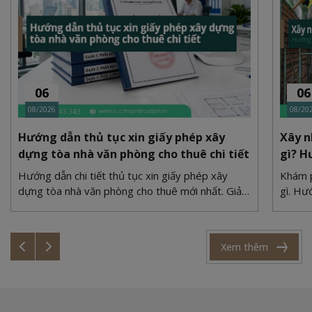
06
06
08/2026
08/20
Hướng dẫn thủ tục xin giấy phép xây
Xây n
dựng tòa nhà văn phòng cho thuê chi tiết
gì? H
Hướng dẫn chi tiết thủ tục xin giấy phép xây
Khám p
dựng tòa nhà văn phòng cho thuê mới nhất. Giải
gì. Hư
quyết bài toán quy hoạch, PCCC và bãi đỗ xe
xi măn
cùng Duc Tin Construction.
cùng Đ
Xem thêm