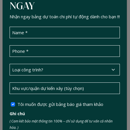
NGAY
Nhận ngay bảng dự toán chi phí tự động dành cho bạn !!!
Phong cách tân cổ điển được xem là lựa chọn bền vững theo
thời gian, phù hợp với những gia chủ yêu thích vẻ đẹp sang
trọng, tinh tế nhưng không quá cầu kỳ như cổ điển truyền
thống. Sự kết hợp giữa đường nét hiện đại và chi tiết nhấn nhá
cổ điển tạo nên một không gian sống thanh lịch, đẳng cấp,
đồng thời phù hợp với cấu trúc nhà phố hiện nay.
Phong cách tân cổ điển được xem là lựa chọn bền vững theo
thời gian, phù hợp với những gia chủ yêu thích vẻ đẹp sang
Tôi muốn được gửi bảng báo giá tham khảo
trọng, tinh tế nhưng không quá cầu kỳ như cổ điển truyền
Ghi chú
thống. Sự kết hợp giữa đường nét hiện đại và chi tiết nhấn nhá
( Cam kết bảo mật thông tin 100% – chỉ sử dụng để tư vấn cá nhân
cổ điển tạo nên một không gian sống thanh lịch, đẳng cấp,
hóa. )
đồng thời phù hợp với cấu trúc nhà phố hiện nay.