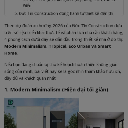
Điển
5. Đức Tín Construction đồng hành từ thiết kế đến thi
công trọn gói
Theo dự đoán xu hướng 2026 của Đức Tín Construction dựa
Đội ngũ thiết kế & thi công giàu kinh nghiệm
trên số liệu triển khai thực tế và phân tích nhu cầu khách hàng,
Quy trình thi công chuẩn – minh bạch
4 phong cách dưới đây sẽ dẫn đầu trong thiết kế nhà ở đô thị:
Chất lượng vượt trội
Modern Minimalism, Tropical, Eco Urban và Smart
Cam kết báo giá minh bạch
Home
.
Nếu bạn đang chuẩn bị cho kế hoạch hoàn thiện không gian
sống của mình, bài viết này sẽ là góc nhìn tham khảo hữu ích,
đầy đủ và khách quan nhất.
1. Modern Minimalism (Hiện đại tối giản)