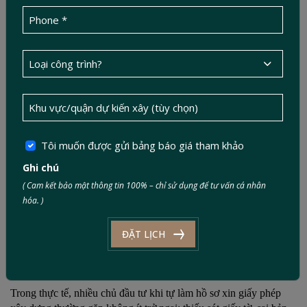
Những khó khăn này nếu không được giải quyết kịp thời có thể
khiến tiến độ thi công bị trì hoãn, phát sinh chi phí và ảnh
hưởng đến kế hoạch khai thác tòa nhà.
7. Giải pháp từ Đức Tín Construction
Tôi muốn được gửi bảng báo giá tham khảo
Ghi chú
( Cam kết bảo mật thông tin 100% – chỉ sử dụng để tư vấn cá nhân
hóa. )
ĐẶT LỊCH
Trong thực tế, nhiều chủ đầu tư khi tự làm hồ sơ xin giấy phép