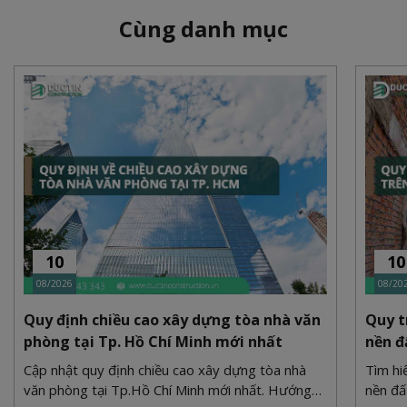
Cùng danh mục
10
10
08/2026
08/20
Quy định chiều cao xây dựng tòa nhà văn
Quy t
phòng tại Tp. Hồ Chí Minh mới nhất
nền đ
Cập nhật quy định chiều cao xây dựng tòa nhà
Tìm hi
văn phòng tại Tp.Hồ Chí Minh mới nhất. Hướng
nền đấ