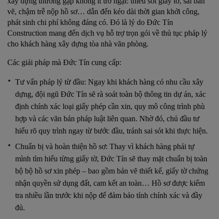
xây dựng thường gặp không ít trở ngại: thiếu sót giấy tờ, sai bản
vẽ, chậm trễ nộp hồ sơ… dẫn đến kéo dài thời gian khởi công,
phát sinh chi phí không đáng có. Đó là lý do Đức Tín
Construction mang đến dịch vụ hỗ trợ trọn gói về thủ tục pháp lý
cho khách hàng xây dựng tòa nhà văn phòng.
Các giải pháp mà Đức Tín cung cấp:
Tư vấn pháp lý từ đầu: Ngay khi khách hàng có nhu cầu xây
dựng, đội ngũ Đức Tín sẽ rà soát toàn bộ thông tin dự án, xác
định chính xác loại giấy phép cần xin, quy mô công trình phù
hợp và các văn bản pháp luật liên quan. Nhờ đó, chủ đầu tư
hiểu rõ quy trình ngay từ bước đầu, tránh sai sót khi thực hiện.
Chuẩn bị và hoàn thiện hồ sơ: Thay vì khách hàng phải tự
mình tìm hiểu từng giấy tờ, Đức Tín sẽ thay mặt chuẩn bị toàn
bộ bộ hồ sơ xin phép – bao gồm bản vẽ thiết kế, giấy tờ chứng
nhận quyền sử dụng đất, cam kết an toàn… Hồ sơ được kiểm
tra nhiều lần trước khi nộp để đảm bảo tính chính xác và đầy
đủ.