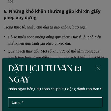
hóa.
6. Những khó khăn thường gặp khi xin giấy
phép xây dựng
Trong thực tế, nhiều chủ đầu tư gặp không ít trở ngại:
Hồ sơ thiếu hoặc không đúng quy cách: Đây là lỗi phổ biến
nhất khiến quá trình xin phép bị kéo dài.
Quy hoạch thay đổi: Một số khu vực có thể nằm trong quy
hoạch treo hoặc đang điều chỉnh quy hoạch, khiến hồ sơ bị từ
chối.
ĐẶT LỊCH TƯ VẤN 1:1
Thiếu kinh nghiệm làm việc với cơ quan chức năng: Không
nắm rõ thủ tục, không biết cách bổ sung hồ sơ hợp lý có thể
NGAY
khiến chủ đầu tư mất nhiều thời gian, thậm chí phải làm lại từ
Nhận ngay bảng dự toán chi phí tự động dành cho bạn !!!
đầu.
Công trình có quy mô lớn: Yêu cầu nhiều loại giấy tờ hơn, quá
trình thẩm định kỹ lưỡng hơn, dẫn đến kéo dài thời gian cấp
phép.