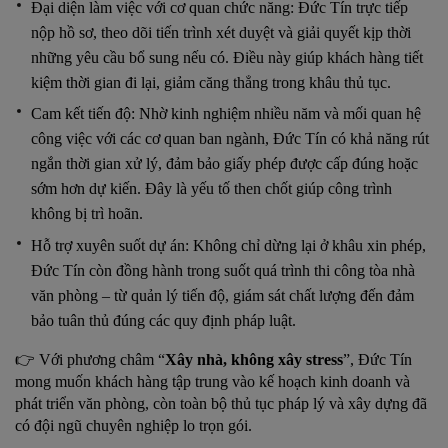
Đại diện làm việc với cơ quan chức năng: Đức Tín trực tiếp
nộp hồ sơ, theo dõi tiến trình xét duyệt và giải quyết kịp thời
những yêu cầu bổ sung nếu có. Điều này giúp khách hàng tiết
kiệm thời gian đi lại, giảm căng thẳng trong khâu thủ tục.
Cam kết tiến độ: Nhờ kinh nghiệm nhiều năm và mối quan hệ
công việc với các cơ quan ban ngành, Đức Tín có khả năng rút
ngắn thời gian xử lý, đảm bảo giấy phép được cấp đúng hoặc
sớm hơn dự kiến. Đây là yếu tố then chốt giúp công trình
không bị trì hoãn.
Hỗ trợ xuyên suốt dự án: Không chỉ dừng lại ở khâu xin phép,
Đức Tín còn đồng hành trong suốt quá trình thi công tòa nhà
văn phòng – từ quản lý tiến độ, giám sát chất lượng đến đảm
bảo tuân thủ đúng các quy định pháp luật.
👉 Với phương châm “
Xây nhà, không xây stress
”, Đức Tín
mong muốn khách hàng tập trung vào kế hoạch kinh doanh và
phát triển văn phòng, còn toàn bộ thủ tục pháp lý và xây dựng đã
có đội ngũ chuyên nghiệp lo trọn gói.