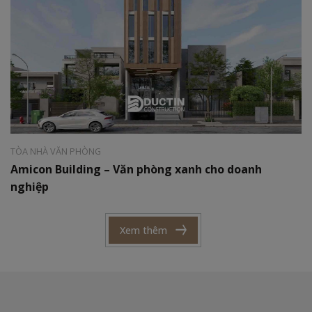
Phong cách:
Hiện đại
Diện tích:
6x20m
TÒA NHÀ VĂN PHÒNG
Amicon Building – Văn phòng xanh cho doanh
nghiệp
Xem thêm