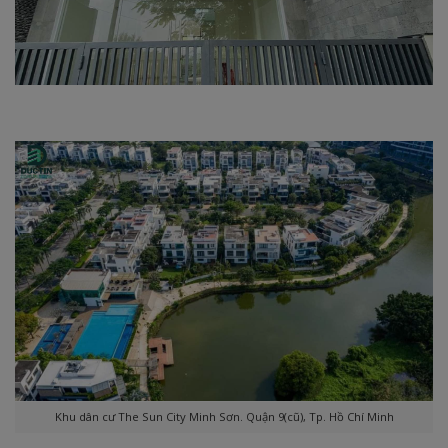
Khu dân cư The Sun City Minh Sơn. Quận 9(cũ), Tp. Hồ Chí Minh