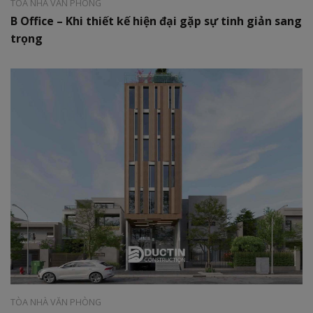
TÒA NHÀ VĂN PHÒNG
B Office – Khi thiết kế hiện đại gặp sự tinh giản sang
trọng
Phong cách:
Hiện đại
Diện tích:
171m2
TÒA NHÀ VĂN PHÒNG