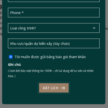
phát sinh mà bạn cần biết
Jun 06, 2025 -
DucTin Construction
>
Kinh nghiệm xây nhà
Đức Tín Construction cung cấp báo giá xây thô minh bạch, liệt kê
rõ từng hạng mục chi phí và các khoản dễ phát sinh. Với cam kết
thi công không ẩn phí, chúng tôi giúp bạn kiểm soát ngân sách hiệu
quả và an tâm trong suốt quá trình xây dựng.
Tôi muốn được gửi bảng báo giá tham khảo
Ghi chú
( Cam kết bảo mật thông tin 100% – chỉ sử dụng để tư vấn cá nhân
hóa. )
ĐẶT LỊCH