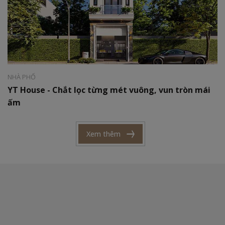
Phong cách:
Hiện đại
Diện tích:
06 x 25m
NHÀ PHỐ
YT House - Chắt lọc từng mét vuông, vun tròn mái
ấm
Xem thêm