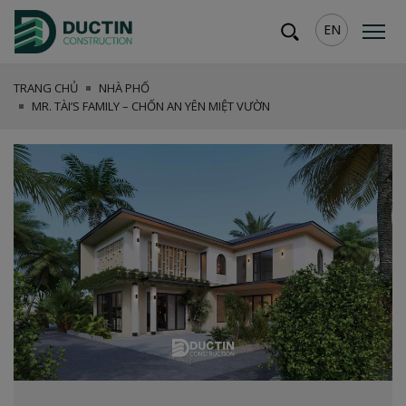
EN
TRANG CHỦ
NHÀ PHỐ
MR. TÀI’S FAMILY – CHỐN AN YÊN MIỆT VƯỜN