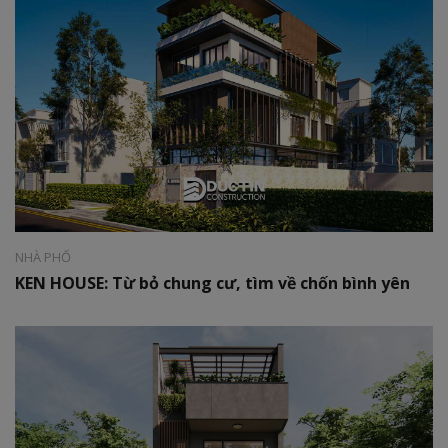
Phong cách:
Hiện đại
Diện tích:
06 x 25m
NHÀ PHỐ
KEN HOUSE: Từ bỏ chung cư, tìm về chốn bình yên