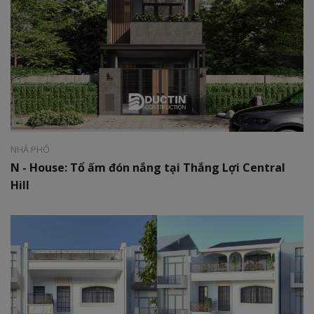
Phong cách:
Hiện đại
Diện tích:
06 x 25m
NHÀ PHỐ
N - House: Tổ ấm đón nắng tại Thắng Lợi Central
Hill