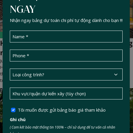
NGAY
Nhận ngay bảng dự toán chi phí tự động dành cho bạn !!!
Hướng dẫn thi công đổ bê tông móng
nhà chuẩn kỹ thuật
Jul 22, 2026 -
DucTin Construction
>
Kinh nghiệm xây nhà
Hướng dẫn thi công đổ bê tông móng nhà dân dụng chuẩn kỹ
thuật. Bí quyết đầm dùi, chống rỗ tổ ong và bảo dưỡng bê tông
từ chuyên gia Duc Tin Construction
Tôi muốn được gửi bảng báo giá tham khảo
Ghi chú
( Cam kết bảo mật thông tin 100% – chỉ sử dụng để tư vấn cá nhân