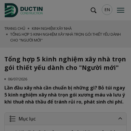
EN
TRANG CHỦ
KINH NGHIỆM XÂY NHÀ
TỔNG HỢP 5 KINH NGHIỆM XÂY NHÀ TRỌN GÓI THIẾT YẾU DÀNH
CHO "NGƯỜI MỚI"
Tổng hợp 5 kinh nghiệm xây nhà trọn
gói thiết yếu dành cho "Người mới"
06/07/2026
Lần đầu xây nhà cần chuẩn bị những gì? Bỏ túi ngay
5 kinh nghiệm xây nhà trọn gói xương máu và lưu ý
khi thuê nhà thầu để tránh rủi ro, phát sinh chi phí.
Mục lục