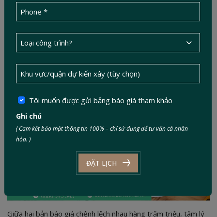
hoàn thiện.
Điều khoản phạt chậm trễ:
Phải có mức phạt rõ ràng để
tạo áp lực trách nhiệm cho Ban chỉ huy công trường.
5. Tỉnh táo trước "bẫy giá rẻ" - Hãy chọn giá
trị thực
Tôi muốn được gửi bảng báo giá tham khảo
Ghi chú
( Cam kết bảo mật thông tin 100% – chỉ sử dụng để tư vấn cá nhân
hóa. )
ĐẶT LỊCH
Giữa hai bản báo giá chênh lệch nhau hàng trăm triệu, tâm lý