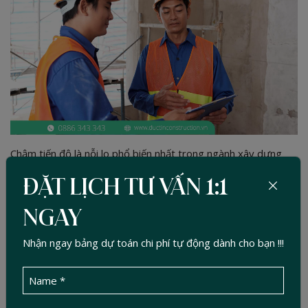
Chậm tiến độ là nỗi lo phổ biến nhất trong ngành xây dựng
dân dụng. Việc công trình kéo dài không chỉ gây mệt mỏi về
ĐẶT LỊCH TƯ VẤN 1:1
tinh thần mà còn làm phát sinh chi phí quản lý, thuê chỗ ở tạm.
Trong danh sách
lưu ý khi thuê nhà thầu
, bạn phải kiểm tra
NGAY
kỹ biểu đồ tiến độ thi công (Gantt Chart). Hợp đồng cần thể
Nhận ngay bảng dự toán chi phí tự động dành cho bạn !!!
hiện rõ:
Ngày khởi công và ngày bàn giao dự kiến.
Số ngày cam kết thi công xong phần móng, phần thô và