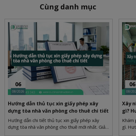
Cùng danh mục
06
06
08/2026
08/20
Hướng dẫn thủ tục xin giấy phép xây
Xây n
dựng tòa nhà văn phòng cho thuê chi tiết
gì? H
Hướng dẫn chi tiết thủ tục xin giấy phép xây
Khám p
dựng tòa nhà văn phòng cho thuê mới nhất. Giải
gì. Hư
quyết bài toán quy hoạch, PCCC và bãi đỗ xe
xi măn