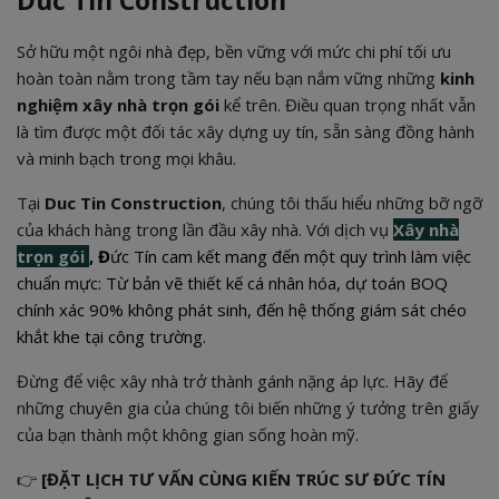
Duc Tin Construction
Sở hữu một ngôi nhà đẹp, bền vững với mức chi phí tối ưu
hoàn toàn nằm trong tầm tay nếu bạn nắm vững những
kinh
nghiệm xây nhà trọn gói
kể trên. Điều quan trọng nhất vẫn
là tìm được một đối tác xây dựng uy tín, sẵn sàng đồng hành
và minh bạch trong mọi khâu.
Tại
Duc Tin Construction
, chúng tôi thấu hiểu những bỡ ngỡ
của khách hàng trong lần đầu xây nhà. Với dịch vụ
Xây nhà
trọn gói
, Đ
ức Tín cam kết mang đến một quy trình làm việc
chuẩn mực: Từ bản vẽ thiết kế cá nhân hóa, dự toán BOQ
chính xác 90% không phát sinh, đến hệ thống giám sát chéo
khắt khe tại công trường.
Đừng để việc xây nhà trở thành gánh nặng áp lực. Hãy để
những chuyên gia của chúng tôi biến những ý tưởng trên giấy
của bạn thành một không gian sống hoàn mỹ.
👉
[ĐẶT LỊCH TƯ VẤN CÙNG KIẾN TRÚC SƯ ĐỨC TÍN