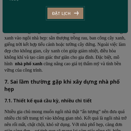
lối đi riêng giữa khu vực ở và kinh doanh để đảm bảo sự riêng tư
và tiện lợi.
ĐẶT LỊCH
6.3. Nhà phố xanh – thân thiện môi trường
Với xu hướng sống bền vững, nhiều gia chủ tìm cách đưa mảng
xanh vào ngôi nhà hẹp: sân thượng trồng rau, ban công cây xanh,
giếng trời kết hợp tiểu cảnh hoặc tường cây đứng. Ngoài việc làm
đẹp cho không gian, cây xanh còn giúp giảm nhiệt, điều hòa
không khí và tạo cảm giác thư giãn cho gia đình. Đặc biệt, mô
hình
nhà phố xanh
cũng nâng cao giá trị thẩm mỹ và tính bền
vững của công trình.
7. Sai lầm thường gặp khi xây dựng nhà phố
hẹp
7.1. Thiết kế quá cầu kỳ, nhiều chi tiết
Nhiều gia chủ mong muốn ngôi nhà thật “ấn tượng” nên đưa quá
nhiều chi tiết trang trí vào không gian nhỏ. Kết quả là ngôi nhà trở
nên rối mắt, chật chội, khó sử dụng. Với nhà phố hẹp, càng đơn
giản càng đẹp – sự tinh gọn sẽ mang lại cảm giác rộng rãi, hiện