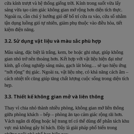
cửa kính trượt và hệ thống giếng trời. Kính trong suốt vừa lấy
sáng vừa tạo cảm giác không gian mở rộng hơn diện tích thực.
Ngoài ra, cần chú ý hướng gió để bố trí cửa ra vào, cửa sổ nhằm
tận dụng luồng gió tự nhiên, giảm phụ thuộc vào điều hòa, tiết
kiệm điện năng.
3.2. Sử dụng vật liệu và màu sắc phù hợp
Màu sáng, đặc biệt là trắng, kem, be hoặc ghi nhạt, giúp không
gian nhỏ trở nên thoáng hơn. Kết hợp với vật liệu hiện đại như
kính, gỗ công nghiệp sáng màu, gạch lát bóng… sẽ tạo hiệu ứng
“nới rộng” thị giác. Ngoài ra, vật liệu nhẹ, có khả năng cách âm –
cách nhiệt tốt cũng giúp tăng chất lượng cuộc sống trong diện tích
hẹp.
3.3. Thiết kế không gian mở và liên thông
Thay vì chia nhỏ thành nhiều phòng, không gian mở liên thông
giữa phòng khách – bếp – phòng ăn tạo cảm giác rộng rãi hơn.
Vách ngăn di động hoặc kệ trang trí có thể dùng để phân tách khu
vực mà không gây bí bách. Đây là giải pháp phổ biến trong