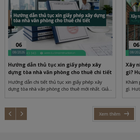
06
06
08/2026
08/20
Hướng dẫn thủ tục xin giấy phép xây
Xây n
dựng tòa nhà văn phòng cho thuê chi tiết
gì? H
Hướng dẫn chi tiết thủ tục xin giấy phép xây
Khám p
dựng tòa nhà văn phòng cho thuê mới nhất. Giải
gì. Hư
quyết bài toán quy hoạch, PCCC và bãi đỗ xe
xi măn
cùng Duc Tin Construction.
cùng Đ
Xem thêm