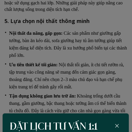
hoặc sử dụng gạch hai lớp. Những giải pháp này giúp nâng cao
chất lượng sống trong diện tích hạn chế.
5. Lựa chọn nội thất thông minh
Nội thất đa năng, gấp gọn:
Các sản phẩm như giường gấp
tường, bàn ăn kéo dài, sofa giường hay tủ âm tường giúp tiết
kiệm đáng kể diện tích. Đây là xu hướng phổ biến tại các thành
phố lớn.
Ưu tiên thiết kế tối giản:
Nội thất tối giản, ít chi tiết rườm rà,
tập trung vào công năng sẽ mang đến cảm giác gọn gàng,
thoáng đãng. Chỉ nên chọn 2–3 màu chủ đạo và hạn chế phụ
kiện trang trí để tránh gây rối mắt.
Tận dụng không gian lưu trữ ẩn:
Khoảng trống dưới cầu
thang, gầm giường, bậc thang hoặc tường âm có thể biến thành
tủ chứa đồ. Đây là cách vừa giữ cho căn nhà gọn gàng vừa tối
ưu diện tích lưu trữ.
ĐẶT LỊCH TƯ VẤN 1:1
6. Một số xu hướng thiết kế nhà phố hẹp hiện