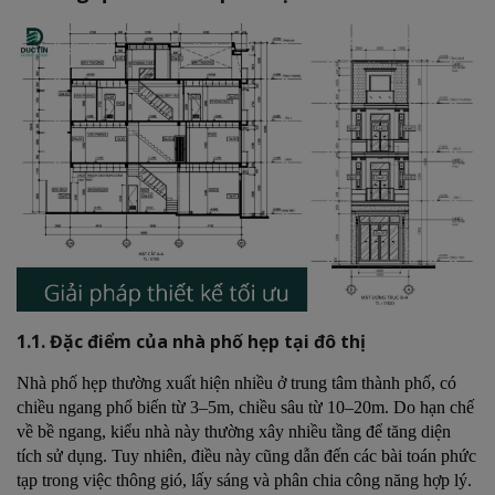
cột – tường
4.2. Tối ưu hệ thống điện nước, đường ống kỹ thuật
4.3. Giải pháp chống nóng – cách âm phù hợp với
không gian nhỏ
5. Lựa chọn nội thất thông minh
6. Một số xu hướng thiết kế nhà phố hẹp hiện nay
6.1. Nhà phố lệch tầng
6.2. Nhà phố kết hợp không gian kinh doanh
6.3. Nhà phố xanh – thân thiện môi trường
7. Sai lầm thường gặp khi xây dựng nhà phố hẹp
7.1. Thiết kế quá cầu kỳ, nhiều chi tiết
1.1. Đặc điểm của nhà phố hẹp tại đô thị
7.2. Không tính toán trước công năng sử dụng
7.3. Bỏ qua yếu tố phong thủy và thông thoáng
Nhà phố hẹp thường xuất hiện nhiều ở trung tâm thành phố, có
chiều ngang phổ biến từ 3–5m, chiều sâu từ 10–20m. Do hạn chế
8. Giải pháp từ Đức Tín Construction
về bề ngang, kiểu nhà này thường xây nhiều tầng để tăng diện
8.1. Kinh nghiệm trong thiết kế và thi công nhà phố
tích sử dụng. Tuy nhiên, điều này cũng dẫn đến các bài toán phức
hẹp
tạp trong việc thông gió, lấy sáng và phân chia công năng hợp lý.
8.2. Các dự án nhà phố tiêu biểu của Đức Tín