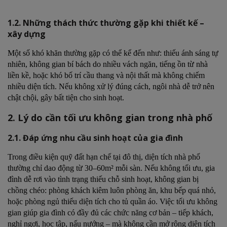
8.3. Cam kết đồng hành cùng khách hàng
1.2. Những thách thức thường gặp khi thiết kế –
xây dựng
Một số khó khăn thường gặp có thể kể đến như: thiếu ánh sáng tự
nhiên, không gian bí bách do nhiều vách ngăn, tiếng ồn từ nhà
liền kề, hoặc khó bố trí cầu thang và nội thất mà không chiếm
nhiều diện tích. Nếu không xử lý đúng cách, ngôi nhà dễ trở nên
chật chội, gây bất tiện cho sinh hoạt.
2. Lý do cần tối ưu không gian trong nhà phố
2.1. Đáp ứng nhu cầu sinh hoạt của gia đình
Trong điều kiện quỹ đất hạn chế tại đô thị, diện tích nhà phố
thường chỉ dao động từ 30–60m² mỗi sàn. Nếu không tối ưu, gia
đình dễ rơi vào tình trạng thiếu chỗ sinh hoạt, không gian bị
chồng chéo: phòng khách kiêm luôn phòng ăn, khu bếp quá nhỏ,
hoặc phòng ngủ thiếu diện tích cho tủ quần áo. Việc tối ưu không
gian giúp gia đình có đầy đủ các chức năng cơ bản – tiếp khách,
nghỉ ngơi, học tập, nấu nướng – mà không cần mở rộng diện tích